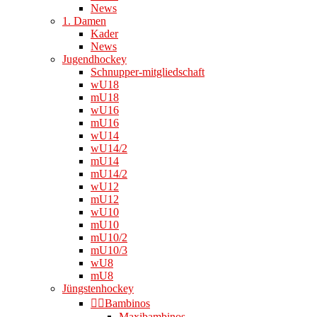
News
1. Damen
Kader
News
Jugendhockey
Schnupper-mitgliedschaft
wU18
mU18
wU16
mU16
wU14
wU14/2
mU14
mU14/2
wU12
mU12
wU10
mU10
mU10/2
mU10/3
wU8
mU8
Jüngstenhockey
👉🏻Bambinos
Maxibambinos