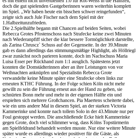
es mit einem nicht unverdienten 1:0
für Rot-Weiss in die Halbzeit
,
doch die gut spielenden Gastgeberinnen waren weiterhin komplett
im Spiel.
,,Wir haben heute ein bisschen schwer reingefunden“,
zeigte sich auch Jule Fischer nach dem Spiel
mit der
1.Halbzeit
unzufrieden.
D
ie 2.Spielhälfte
begann mit Chancen auf beiden Seiten, wobei
Rebecca Grotes Pfostenschoss nach Strafecke
keine zwei Minuten
nach Wiederanpfiff
sicher die klar bessere Tormöglichkeit darstellte
,
als
Zarina
Chruscz
`
Schuss auf der Gegenseite.
In der 39.Minute
gab es dann allerdings das stimmungsmäßige Highlight, als Höllriegl
zwar zunächst
noch parieren konnte, doch im Nachschuss Maria
Luisa Esser per Rückhand zum 1:1
ausglich
. Spätestens jetzt
konnten die Domstädterinnen aber an ihre Leistungen von vor
Weihnachten anknüpfen und
Spezialistin Rebecca Grote
verwandelte keine Minute später eine Strafecke oben links zur
erneuten KTHC Führung. In der Folge schien
Köln nicht mehr
gewillt zu sein die Führung erneut aus der Hand zu geben,
sie
schnürten
B
onn mehr und mehr in der eigenen Hälfte ein
und
erspielten sich mehrere
Großchancen.
Pia Maertens scheiterte dabei,
wie ein ums andere Mal in diesem Spiel, an der starken Vi
ct
oria
Kammerinke und
konnte
nach tollem Solo in der 43.Minute
nur per
Foul gestoppt werden. Die anschließende Ecke hielt Kammerinke
gegen Grote, doch viel schlimmer wog, dass
Kölns Topstürmerin
am Spielfeldrand behandelt werden musste.
Nur eine weitere Minute
später wurde es allerdings wieder positiver für die Gäste, als