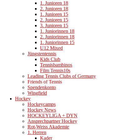
1. Junioren 18
2. Junioren 18
1. Junioren 15
2. Junioren 15
3. Junioren 15
1. Juniorinnen 18
2. Juniorinnen 18
1. Juniorinnen 15
U12 Mixed
Jüngstentennis
Kids Club
Tennisbambinos
Film Tennis10s
Leading Tennis Clubs of Germany
Friends of Tennis
Spendenkonto
Wingfield
Hockey
Hockeycamps
Hockey News
HOCKEYLIGA + DYN
Ansprechpartner Hockey
Rot-Weiss Akademie
1. Herren
Kader