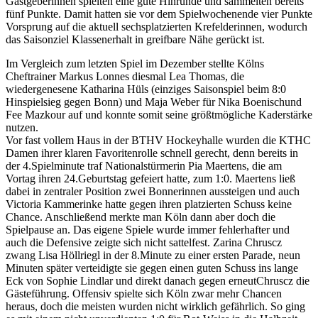
Gastgeberinnen spielten eine gute Hinrunde
und sammelten bereits
fünf Punkte.
Damit hatten sie vor dem Spielwochenende vier Punkte
Vorsprung auf die aktuell sechsplatzierten Krefelderinnen, wodurch
das Saisonziel Klassenerhalt in greifbare Nähe gerückt ist.
Im Vergleich zum letzten Spiel im Dezember stellte Kölns
Cheftrainer Markus Lonnes diesmal Lea Thomas, die
wiedergenesene
Katharina Hüls (einziges Saisonspiel beim 8:0
Hinspielsieg
gegen Bonn) und Maja Weber für
Nika Boenisch
und
Fee Mazkour
auf und konnte somit seine größtmögliche Kaderstärke
nutzen.
Vor fast vollem Haus in der BTHV Hockeyhalle
wurde
n
die KTHC
Damen ihrer klaren Favoritenrolle schnell gerecht, denn bereits in
der 4.Spielminute traf Nationalstürmerin Pia Maertens, die am
Vortag ihren
24.Geburtstag gefeiert hatte,
zum 1:0. Maertens ließ
dabei in zentraler Position zwei
Bonnerinnen
aussteigen und
auch
Vi
c
toria Kammerinke
hatte gegen ihren pl
atzierten Schuss keine
Chance. Anschließend merkte man Köln dann aber doch die
Spielpause an
.
D
as eigene Spiele wurde immer fehlerhafter und
auch die Defensive zeigte sich nicht sattelfest.
Zarina
Chrus
cz
zwang Lisa Höllriegl in der 8.Minute zu einer ersten Parade, neun
Minuten später verteidigte sie gegen einen guten Schuss ins lange
Eck von Sophie
Lindlar
und
direkt danach
gegen erneut
Chruscz
die
Gästeführung
. Offensiv spielte sich Köln zwar mehr Chancen
heraus, doch die meisten wurden nicht wirklich gefährlich. So ging