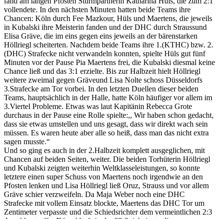
fand
am langen Pfosten Sturmpartnerin Katharina Hüls, die zum 2:1
vollendete.
In den nächsten Minuten hatten beide Teams ihre
Chancen:
Köln durch Fee Mazkour, Hüls und Maertens, die jeweils
in
Kubalski
ihre Meisterin fanden und der DHC durch Strauss
und
Elisa
Gräve
, die im
eins gegen eins
jeweils
an der bärenstarken
Höllriegl scheiterten.
Nachdem beide Teams ihre 1.(KTHC) bzw
.
2.
(DHC) Strafeck
e nicht verwandeln konnte
n
, spielte Hüls gut fünf
Minuten vor der Pause Pia Maertens frei, die
Kubalski
diesmal keine
Chance ließ und das 3:1 erzielte. Bis zur Halbzeit hielt Höllriegl
weitere zweimal gegen
Gräve
und Lisa Nolte
schoss Düsseldorfs
3.Strafecke am Tor vorbei.
In den letzten Duellen dieser beiden
Team
s
, hauptsächlich in der Halle, hatte Köln häufiger vor allem im
3.Viertel Probleme. Etwas was laut
Kapitänin
Rebecca Grote
durchaus in der Pause
eine Rolle spielte
:,, Wir haben schon gedacht,
dass sie etwas umstellen
und uns gesagt, dass wir direkt wach sein
müssen. Es waren heute aber alle so heiß, dass man das nicht extra
sagen musste.“
Und so ging es auch in der 2.Halbzeit komplett ausgeglichen, mit
Chancen auf beiden Seiten, weiter.
Die beiden Torhüterin Höllriegl
und
Kubalski
zeigten weiterhin Weltklasseleistung
en
,
so konnte
letztere eine
n
super Schuss von Maertens noch irgendwie an den
Pfosten lenken und
Lisa Höllriegl
ließ
Oruz
,
Strauss und vor allem
Gräve
schier verzweifeln. Da Maja Weber noch eine DHC
Strafecke mit vollem Einsatz blockte, Maertens das DHC Tor um
Zentimeter verpasste und
die Schiedsrichter dem vermeintlichen 2:3