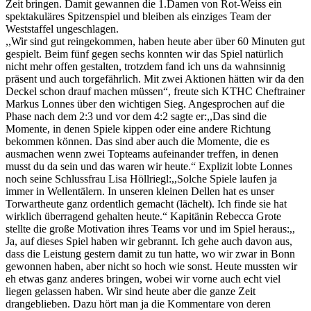
Zeit bringen.
Damit gewannen die 1.Damen von Rot-Weiss ein
spektakuläres Spitzenspiel und bleiben als einziges Team der
Weststaffel ungeschlagen.
,,Wir sind gut reingekommen, haben heute aber über 60 Minuten gut
gespielt.
Beim fünf gegen sechs konnten wir das Spiel natürlich
nicht mehr offen gestalten
, trotzdem fand ich uns da wahnsinnig
präsent und auch torgefährlich.
Mit zwei Aktionen hätten wir da den
Deckel schon drauf machen müssen“, freute sich KTHC Cheftrainer
Markus Lonnes über den wichtigen Sieg. Angesprochen auf die
Phase nach dem 2:3 und vor dem 4:2
sagte er
:,,
Das sind die
Momente, in denen Spiele
kippen oder eine andere Richtung
bekommen können. Das sind aber auch die Momente
, die es
ausmachen wenn zwei
Topteams
aufeinander treffen, in den
en
musst du da sein und
das waren wir heute.“ Explizit lobte Lonnes
noch seine
Schlussfrau Lisa Höllriegl:,,
Solche Spiele laufen ja
immer in Wellentälern. In unseren kleinen Dellen hat
es
unser
Torwart
heute ganz ordentlich gemacht (lächelt). Ich finde sie hat
wirklich überragend gehalten heute.“
Kapitänin
Rebecca Grote
stellte die große Motivation ihres Teams vor und im Spiel heraus:,,
Ja, auf dieses Spiel haben wir gebrannt. Ich gehe auch davon aus,
dass die Leistung gestern damit zu tun hat
te
, wo wir zwar
in Bonn
gewonnen
haben, aber nicht so hoch wie sonst. Heute mussten wir
eh etwas ganz anderes bringen
, wobei wir vorne auch echt viel
liegen gelassen haben. Wir sind heute aber die ganze Zeit
drangeblieben
. Dazu hört man ja die Kommentare
von deren