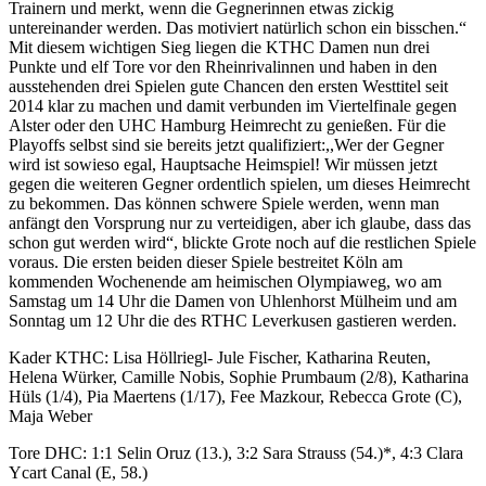
Trainer
n
und merkt, wenn die Gegnerinnen etwas zickig
untereinander werden
. Das motiviert natürlich schon ein bisschen.“
Mit diesem wichtigen Sieg liegen die KTHC Damen nun drei
Punkte
und elf Tore vor den Rheinrivalinnen und haben in den
ausstehenden drei Spiele
n
gute Chance
n
den ersten Westtitel seit
2014
klar zu machen und damit verbunden im Viertelfinale gegen
Alster oder den UHC Hamburg Heimrecht zu genießen
. Für die
Playoffs selbst sind sie bereits jetzt qualifiziert
:,,
Wer der Gegner
wird ist sowieso egal, Hauptsache Heimspiel! Wir müssen jetzt
gegen die weiteren Gegner
ordentlich spielen
,
um dieses Heimrecht
zu bekommen. Das können schwere Spiele werden, wenn man
anfängt den Vorsprung nur zu verteidigen
, aber ich glaub
e
, dass das
schon gut werden wird“, blickte Grote noch auf die restlichen Spiele
voraus. Die ersten beiden
dieser Spiele bestreit
et
Köln am
kommenden
Wochenende am heimischen Olympiaweg, wo am
Samstag um 14 Uhr die Damen von Uhlenhorst Mülheim und
am
Sonntag um 12 Uhr die des RTHC Leverkusen gastieren werden.
Kader KTHC: Lisa Höllriegl- Jule Fischer, Katharina Reuten,
Helena Würker, Camille Nobis, Sophie Prumbaum (2/8), Katharina
Hüls (1/4), Pia Maertens (1/17), Fee Mazkour, Rebecca Grote (C),
Maja Weber
Tore DHC: 1:1
Selin
Oruz
(13.), 3:2 Sara Strauss (54.)
*
, 4:3 Clara
Ycart
Canal (E, 58.)