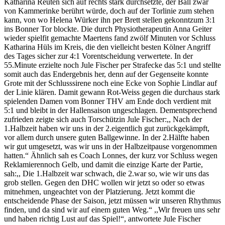
Katharina Reuten sich auf rechts stark durchsetzte, der Ball
zwar
von Kammerinke berührt würde, doch auf der Torlinie zum stehen
kann,
von wo
Helena Würker ihn per Brett stellen gekonnt
zum 3:1
ins Bonner Tor blockte.
Die durch Physio
therapeutin
Anna Geiter
wieder spielfit gemachte Maertens fand
zwölf Minuten vor Schluss
Katharina Hüls im Kreis, die den vielleicht besten Kölner Angriff
des Tages sicher zur 4:1 Vorentscheidung verwertete.
In der
55.Minute erzielte noch Jule Fischer per Strafecke das 5:1
und stellte
somit auch das Endergebnis her, denn auf der Gegenseite konnte
Grote mit der Schlusssirene noch eine Ecke von Sophie
Lindlar
auf
der Linie klären. Damit gewann Rot-Weiss gegen
die
durchaus stark
spielende
n
Damen vom Bonner THV am Ende doch verdient mit
5:1 und bleibt
in der Hallensaison
ungeschlagen. Dementsprechend
zufrieden zeigte sich auch Torschützin Jule Fischer:,,
Nach der
1.Halbzeit haben wir uns in der 2.eigentlich gut zurückgekämpft
,
vor allem durch unsere guten Ballgewinne. In der 2.Hälfte ha
ben
wir gut umgesetzt, was wir uns in der Halbzeitpause vorgenommen
hatten.
“
Ähnlich sah es Coach Lonnes, der kurz vor Schluss wegen
Reklamieren
noch Gelb
, und damit die einzige Karte der Partie,
sah
:,,
Die 1.Halbzeit war schwach, die 2.war so, wie wir uns das
grob stellen.
Gegen den DHC wollen wir jetzt so oder so etwas
mitnehmen, ungeachtet von der Platzierung
. Jetzt kommt die
entscheidende Phase der Saison, jetzt müssen wir unseren Rhythmus
finde
n, und da sind wir auf einem guten Weg.“
,,Wir freuen uns sehr
und haben richtig Lust auf das Spiel!“
,
antwortete
Jule Fischer