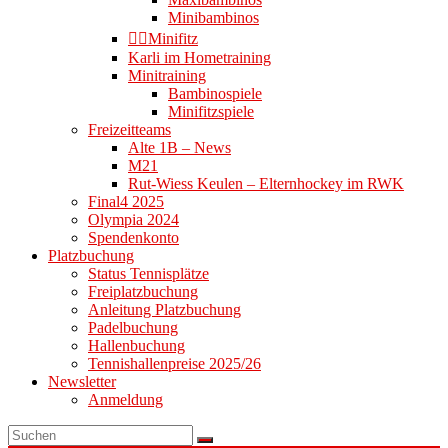
Minibambinos
👉🏻Minifitz
Karli im Hometraining
Minitraining
Bambinospiele
Minifitzspiele
Freizeitteams
Alte 1B – News
M21
Rut-Wiess Keulen – Elternhockey im RWK
Final4 2025
Olympia 2024
Spendenkonto
Platzbuchung
Status Tennisplätze
Freiplatzbuchung
Anleitung Platzbuchung
Padelbuchung
Hallenbuchung
Tennishallenpreise 2025/26
Newsletter
Anmeldung