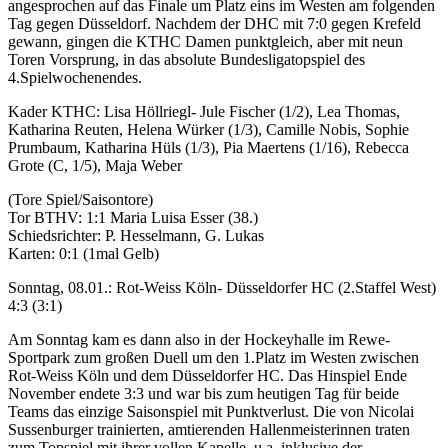
angesprochen
auf das Finale um Platz eins im Westen am folgenden
Tag gegen Düsseldorf
.
Nachdem der DHC mit 7:0 gegen Krefeld
gewann, ging
en die KTHC Damen punktgleich, aber mit neun
Toren Vorsprung
,
in das absolute
Bundesligatopspiel
des
4.Spielwochenendes.
Kader KTHC: Lisa Höllriegl- Jule Fischer
(1/2)
, Lea Thomas,
Katharina Reuten, Helena Würker
(1/3)
, Camille Nobi
s
, Sophie
Prumbaum,
Katharina Hüls
(1/3)
, Pia Maertens (
1
/1
6
), Rebecca
Grote (C, 1/
5
)
, Maja Weber
(Tore Spiel/Saisontore)
Tor BTHV: 1:
1 Maria Luisa Esser (
38.)
Schiedsrichter:
P.
Hesselmann
,
G. Lukas
Karten: 0:1
(1mal Gelb)
Sonntag, 08.01.: Rot-Weiss Köln- Düsseldorfer HC (2.Staffel West)
4:3 (3:1)
Am Sonntag kam es dann also in der
Hockeyhalle
i
m Rewe
-
Sportpark zum großen Duell um den 1.Platz im Westen zwischen
Rot-Weiss Köln und dem Düsseldorfer HC.
Das Hinspiel
Ende
November endete 3:3
und war bis zum heutigen Tag für beide
Teams das einzige Saisonspiel
mit Punktverlust. Die von Nicolai
Sussenburger
trainierten
, amtierenden Hallenmeisteri
nnen
traten
zum Topspiel mit
ihrer
vollen Kapelle, u.a. inklusive der