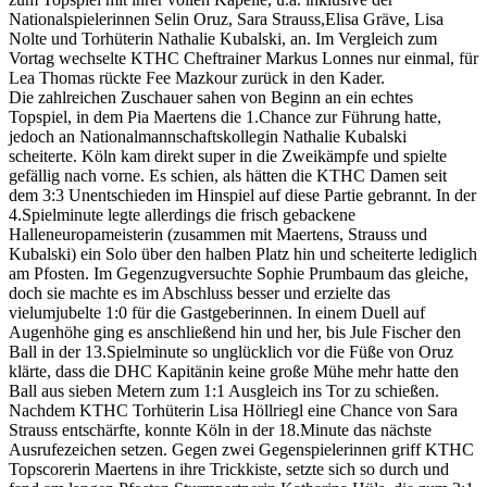
Nationalspielerinnen
Selin
Oruz
, Sara Strauss
,Elisa
Gräve
, Lisa
Nolte und
Torhüterin
Nat
halie
Kubalski
, an. Im Vergleich zum
Vortag
wechselte KTHC Cheftrainer Markus Lonnes nur einmal, für
Lea Thomas rückte Fee Mazkour zurück
in den Kader.
Die zahlreichen Zuschauer sahen von Beginn an ein echtes
Topspiel, in dem
Pia Maertens die 1.Chance zur Führung hatte,
jedoch an Nationalmannschaftskollegin Nathalie
Kubalski
scheiterte.
Köln kam direkt super in die Zweikämpfe und spielte
gefällig nach vorne. Es schien, als hätten die KTHC Damen seit
dem 3:3 Unentschieden im Hinspiel auf diese Partie gebrannt. In der
4.Spielminute legte allerdings die frisch gebackene
Halleneu
ro
pameisterin
(
zusammen mit
Maertens, Strauss und
Kubalski
)
ein Solo über den halben Platz hin und scheiterte lediglich
am Pfosten. Im Gegenzug
versuchte Sophie Prumbaum das gleiche,
doch sie machte es im Abschluss besser und erzielte das
viel
umjubelte 1:0 für die Gastgeberinnen.
In einem Duell auf
Augenhöhe ging es anschließend hin und her, bis
Jule Fischer den
Ball in der 13.Spielminute so unglücklich vor die Füße von
Oruz
klärte, dass die DHC
Kapitänin
keine große Mühe mehr hatte den
Ball aus sieben Metern zum 1:1 Ausgleich ins Tor zu schießen.
Nachdem KTHC Torhüterin Lisa Höllriegl eine Chance von Sara
Strauss entschärfte, konnte
Köln
in der 18.Minute
das nächste
Ausrufezeichen setzen.
Gegen zwei Gegenspielerinnen
griff
KTHC
Topscorerin
Maertens
in ihre Trickkiste, setzte sich so durch und