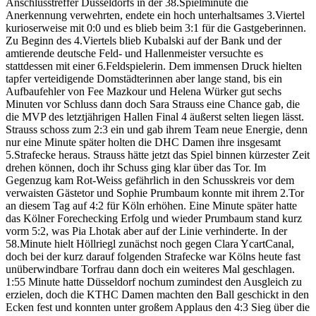
Anschlusstreffer Düsseldorfs in der 38.Spielminute die
Anerkennung verwehrten
, endete ein hoch unterhaltsames 3.Viertel
kurioserweise mit 0:0 und es blieb beim 3:1 für die Gastgeberinnen.
Zu Beginn des 4.Viertels blieb
Kubalski
auf der Bank und der
amtierende deutsche Feld- und Hallenmeister versuchte es
stattdessen mit einer 6.Feldspielerin. Dem immensen Druck hielt
en
tapfer verteidigende Domstädterinnen aber
lange stand, bis ein
Aufbaufehler
von
Fee Mazkour und
Helena Würker
gut sechs
Minuten vor Schluss
dann doch Sara Strauss
eine Chance gab, die
die MVP des letztjährigen Hallen Final 4 äußerst selten liegen lässt
.
Strauss schoss zum 2:3 ein
und gab ihrem Team neue Energie, denn
nur eine
Minute später holten die DHC Damen ihre insgesamt
5.Strafecke heraus.
Strauss hätte jetzt das Spiel binnen kürzester Zeit
drehen können, doch ihr Schuss ging klar über das Tor.
Im
Gegen
zug
kam Rot-Weiss gefährlich in den Schusskreis vor dem
verwaisten Gästetor und Sophie Prumbaum konnte mit ihrem 2.Tor
an diesem Tag auf 4:2 für Köln erhöhen
. Eine Minute später hatte
das Kölner Forechecking Erfolg und wieder
Prumbaum
stand kurz
vorm 5:2, was Pia
Lhotak
aber auf der Linie verhinderte.
In der
58.Minute
hielt Höllriegl zunächst noch gegen Clara
Ycart
Canal,
doch bei der kurz darauf folgenden Strafecke war
Kölns heute fast
unüberwindbare Torfrau dann doch ein weiteres Mal geschlagen.
1:55 Minute hatte Düsseldorf noch
um zumindest den Ausgleich zu
erzielen, doch
die KTHC Damen machten den Ball geschickt in den
Ecken fest und konnten unter
großem
Applaus den 4:3 Sieg über die