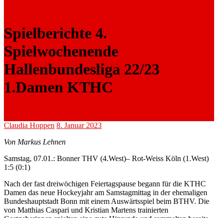
Spielberichte 4.
Spielwochenende
Hallenbundesliga 22/23
1.Damen KTHC
Claudia Hoppen
8. Januar 2023
Von Markus Lehnen
Sa
mstag,
07.
01
.
:
Bonner THV (4.West)
– Rot-Weiss Köln (1.West)
1:5 (0:1)
Nach
der
fast drei
wöchigen Feiertagspause
begann für die KTHC
Damen das neue Hockeyjahr am Samstagmittag in der ehemaligen
Bundeshauptstadt Bonn mit einem Auswärtsspiel beim BTHV.
Die
von Matthias
Caspari
und
Kristian Martens trainierten