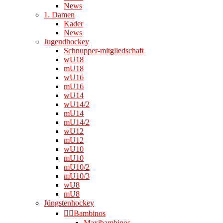
News
1. Damen
Kader
News
Jugendhockey
Schnupper-mitgliedschaft
wU18
mU18
wU16
mU16
wU14
wU14/2
mU14
mU14/2
wU12
mU12
wU10
mU10
mU10/2
mU10/3
wU8
mU8
Jüngstenhockey
👉🏻Bambinos
Maxibambinos