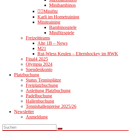
Minibambinos
👉🏻Minifitz
Karli im Hometraining
Minitraining
Bambinospiele
Minifitzspiele
Freizeitteams
Alte 1B – News
M21
Rut-Wiess Keulen – Elternhockey im RWK
Final4 2025
Olympia 2024
Spendenkonto
Platzbuchung
Status Tennisplätze
Freiplatzbuchung
Anleitung Platzbuchung
Padelbuchung
Hallenbuchung
Tennishallenpreise 2025/26
Newsletter
Anmeldung