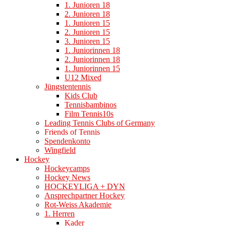
1. Junioren 18
2. Junioren 18
1. Junioren 15
2. Junioren 15
3. Junioren 15
1. Juniorinnen 18
2. Juniorinnen 18
1. Juniorinnen 15
U12 Mixed
Jüngstentennis
Kids Club
Tennisbambinos
Film Tennis10s
Leading Tennis Clubs of Germany
Friends of Tennis
Spendenkonto
Wingfield
Hockey
Hockeycamps
Hockey News
HOCKEYLIGA + DYN
Ansprechpartner Hockey
Rot-Weiss Akademie
1. Herren
Kader