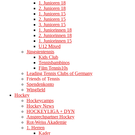
1. Junioren 18
2. Junioren 18
1. Junioren 15
2. Junioren 15
3. Junioren 15
1. Juniorinnen 18
2. Juniorinnen 18
1. Juniorinnen 15
U12 Mixed
Jüngstentennis
Kids Club
Tennisbambinos
Film Tennis10s
Leading Tennis Clubs of Germany
Friends of Tennis
Spendenkonto
Wingfield
Hockey
Hockeycamps
Hockey News
HOCKEYLIGA + DYN
Ansprechpartner Hockey
Rot-Weiss Akademie
1. Herren
Kader