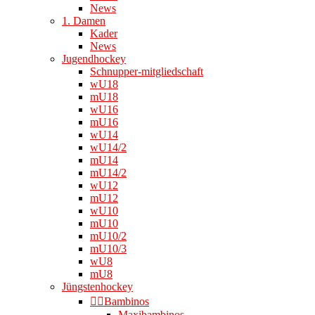
News
1. Damen
Kader
News
Jugendhockey
Schnupper-mitgliedschaft
wU18
mU18
wU16
mU16
wU14
wU14/2
mU14
mU14/2
wU12
mU12
wU10
mU10
mU10/2
mU10/3
wU8
mU8
Jüngstenhockey
👉🏻Bambinos
Maxibambinos