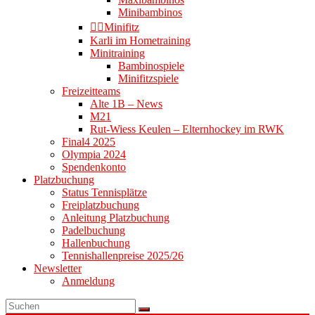
Minibambinos
👉🏻Minifitz
Karli im Hometraining
Minitraining
Bambinospiele
Minifitzspiele
Freizeitteams
Alte 1B – News
M21
Rut-Wiess Keulen – Elternhockey im RWK
Final4 2025
Olympia 2024
Spendenkonto
Platzbuchung
Status Tennisplätze
Freiplatzbuchung
Anleitung Platzbuchung
Padelbuchung
Hallenbuchung
Tennishallenpreise 2025/26
Newsletter
Anmeldung