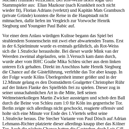
Stammspieler aus: Elian Mazkour (nach Krankheit noch nicht
wieder fit), Florian Adrians (verletzt) und Kapitän Mats Grambusch
(private Gründe) konnten die Reise in die Hauptstadt nicht
mitmachen, dafür liefen im Vergleich zur Vorwoche Henrik
Siegburg und Youngster Paul Babic auf.
Vor einer dem Anlass würdigen Kulisse begann das Spiel bei
strahlendem Sonnenschein mit zwei eher abwartenden Teams. Erst
in der 6.Spielminute wurde es erstmals gefährlich, als Rot-Weiss
sich die 1.Strafecke herausholte. Bei dieser wurde Mink van der
Weerden zweimal abgelaufen, sein 3.Versuch kam dann durch,
wurde aber vom BHC Goalie Mika Schleu sicher aus dem linken
unteren Eck gehalten. Direkt im Anschluss hatte Henrik Siegburg
die Chance auf die Gästeführung, verfehlte das Tor aber knapp. In
der Folge wurde Kölns Überlegenheit immer größer und in der
12.Minute gelang es den Domstädtern Goalgetter Christopher Rühr
auf der linken Flanke des Spielfelds frei zu spielen. Dieser zog in
seiner unnachahmlichen Art in die Mitte, ließ seinen
Weltmeisterkollegen Martin Zwicker aussteigen und schob den Ball
durch die Beine von Schleu zum 1:0 für Köln ins gegnerische Tor.
Berlin zeigte sich allerdings nicht geschockt, reagierte offensiv und
holte sich eine Minute vor Ende des 1.Viertels selbst seine
1.Strafecke heraus. Die Stecher Variante von Paul Dösch auf Adrian
Lehmann-Richter platzierte dieser allerdings knapp über das Kölner
Tor. Auch die nächste Chance hatten die Gastgeber, doch Luis Gill