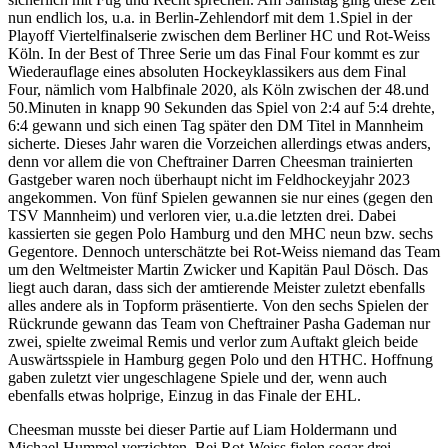
nun endlich los, u.a. in Berlin-Zehlendorf mit dem 1.Spiel in der
Playoff Viertelfinalserie zwischen dem Berliner HC und Rot-Weiss
Köln. In der Best of Three Serie um das Final Four kommt es zur
Wiederauflage eines absoluten Hockeyklassikers aus dem Final
Four, nämlich vom Halbfinale 2020, als Köln zwischen der 48.und
50.Minuten in knapp 90 Sekunden das Spiel von 2:4 auf 5:4 drehte,
6:4 gewann und sich einen Tag später den DM Titel in Mannheim
sicherte. Dieses Jahr waren die Vorzeichen allerdings etwas anders,
denn vor allem die von Cheftrainer Darren Cheesman trainierten
Gastgeber waren noch überhaupt nicht im Feldhockeyjahr 2023
angekommen. Von fünf Spielen gewannen sie nur eines (gegen den
TSV Mannheim) und verloren vier, u.a.die letzten drei. Dabei
kassierten sie gegen Polo Hamburg und den MHC neun bzw. sechs
Gegentore. Dennoch unterschätzte bei Rot-Weiss niemand das Team
um den Weltmeister Martin Zwicker und Kapitän Paul Dösch. Das
liegt auch daran, dass sich der amtierende Meister zuletzt ebenfalls
alles andere als in Topform präsentierte. Von den sechs Spielen der
Rückrunde gewann das Team von Cheftrainer Pasha Gademan nur
zwei, spielte zweimal Remis und verlor zum Auftakt gleich beide
Auswärtsspiele in Hamburg gegen Polo und den HTHC. Hoffnung
gaben zuletzt vier ungeschlagene Spiele und der, wenn auch
ebenfalls etwas holprige, Einzug in das Finale der EHL.
Cheesman musste bei dieser Partie auf Liam Holdermann und
Michael Hummel verzichten. Bei Rot-Weiss fielen sogar drei