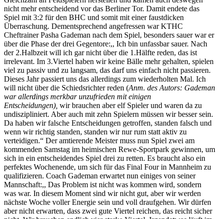
nicht mehr entscheidend vor das Berliner Tor. Damit endete das
Spiel mit 3:2 für den BHC und somit mit einer faustdicken
Überraschung. Dementsprechend angefressen war KTHC
Cheftrainer Pasha Gademan nach dem Spiel, besonders sauer war er
über die Phase der drei Gegentore:,, Ich bin unfassbar sauer. Nach
der 2.Halbzeit will ich gar nicht über die 1.Hälfte reden, das ist
irrelevant. Im 3.Viertel haben wir keine Bälle mehr gehalten, spielen
viel zu passiv und zu langsam, das darf uns einfach nicht passieren.
Dieses Jahr passiert uns das allerdings zum wiederholten Mal. Ich
will nicht über die Schiedsrichter reden (
Anm. des Autors: Gademan
war allerdings merkbar unzufrieden mit einigen
Entscheidungen),
wir brauchen aber elf Spieler und waren da zu
undiszipliniert. Aber auch mit zehn Spielern müssen wir besser sein.
Da haben wir falsche Entscheidungen getroffen, standen falsch und
wenn wir richtig standen, standen wir nur rum statt aktiv zu
verteidigen.“ Der amtierende Meister muss nun Spiel zwei am
kommenden Samstag im heimischen Rewe-Sportpark gewinnen, um
sich in ein entscheidendes Spiel drei zu retten. Es braucht also ein
perfektes Wochenende, um sich für das Final Four in Mannheim zu
qualifizieren. Coach Gademan erwartet nun einiges von seiner
Mannschaft:,, Das Problem ist nicht was kommen wird, sondern
was war. In diesem Moment sind wir nicht gut, aber wir werden
nächste Woche voller Energie sein und voll draufgehen. Wir dürfen
aber nicht erwarten, dass zwei gute Viertel reichen, das reicht sicher