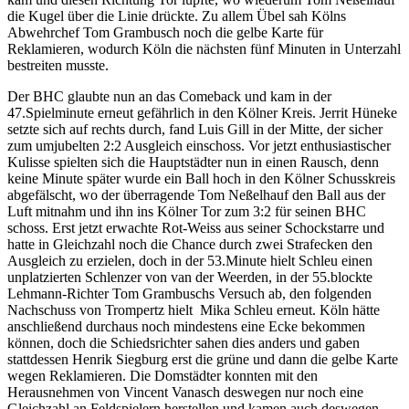
die Kugel über die Linie drückte. Zu allem Übel sah Kölns
Abwehrchef Tom Grambusch noch die gelbe Karte für
Reklamieren, wodurch Köln die nächsten fünf Minuten in Unterzahl
bestreiten musste.
Der BHC glaubte nun an das Comeback und kam in der
47.Spielminute erneut gefährlich in den Kölner Kreis. Jerrit Hüneke
setzte sich auf rechts durch, fand Luis Gill in der Mitte, der sicher
zum umjubelten 2:2 Ausgleich einschoss. Vor jetzt enthusiastischer
Kulisse spielten sich die Hauptstädter nun in einen Rausch, denn
keine Minute später wurde ein Ball hoch in den Kölner Schusskreis
abgefälscht, wo der überragende Tom Neßelhauf den Ball aus der
Luft mitnahm und ihn ins Kölner Tor zum 3:2 für seinen BHC
schoss. Erst jetzt erwachte Rot-Weiss aus seiner Schockstarre und
hatte in Gleichzahl noch die Chance durch zwei Strafecken den
Ausgleich zu erzielen, doch in der 53.Minute hielt Schleu einen
unplatzierten Schlenzer von van der Weerden, in der 55.blockte
Lehmann-Richter Tom Grambuschs Versuch ab, den folgenden
Nachschuss von Trompertz hielt Mika Schleu erneut. Köln hätte
anschließend durchaus noch mindestens eine Ecke bekommen
können, doch die Schiedsrichter sahen dies anders und gaben
stattdessen Henrik Siegburg erst die grüne und dann die gelbe Karte
wegen Reklamieren. Die Domstädter konnten mit den
Herausnehmen von Vincent Vanasch deswegen nur noch eine
Gleichzahl an Feldspielern herstellen und kamen auch deswegen