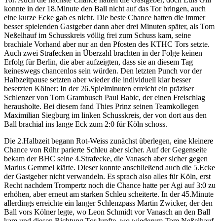
konnte in der 18.Minute den Ball nicht auf das Tor bringen, auch
eine kurze Ecke gab es nicht. Die beste Chance hatten die immer
besser spielenden Gastgeber dann aber drei Minuten später, als Tom
Neßelhauf im Schusskreis völlig frei zum Schuss kam, seine
brachiale Vorhand aber nur an den Pfosten des KTHC Tors setzte.
Auch zwei Strafecken in Überzahl brachten in der Folge keinen
Erfolg für Berlin, die aber aufzeigten, dass sie an diesem Tag
keineswegs chancenlos sein würden. Den letzten Punch vor der
Halbzeitpause setzten aber wieder die individuell klar besser
besetzten Kölner: In der 26.Spielminuten erreicht ein präziser
Schlenzer von Tom Grambusch Paul Babic, der einen Freischlag
herausholte. Bei diesem fand Thies Prinz seinen Teamkollegen
Maximilian Siegburg im linken Schusskreis, der von dort aus den
Ball brachial ins lange Eck zum 2:0 für Köln schoss.
Die 2.Halbzeit begann Rot-Weiss zunächst überlegen, eine kleinere
Chance von Rühr parierte Schleu aber sicher. Auf der Gegenseite
bekam der BHC seine 4.Strafecke, die Vanasch aber sicher gegen
Marius Gemmel klärte. Dieser konnte anschließend auch die 5.Ecke
der Gastgeber nicht verwandeln. Es sprach also alles für Köln, erst
Recht nachdem Trompertz noch die Chance hatte per Agi auf 3:0 zu
erhöhen, aber erneut am starken Schleu scheiterte. In der 45.Minute
allerdings erreichte ein langer Schlenzpass Martin Zwicker, der den
Ball vors Kölner legte, wo Leon Schmidt vor Vanasch an den Ball
kam und diesen Richtung Tor lupfte, wo wiederum Tom Neßelhauf