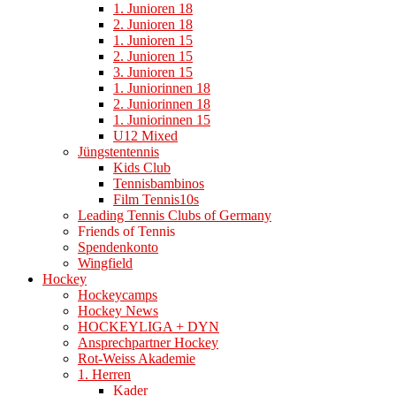
1. Junioren 18
2. Junioren 18
1. Junioren 15
2. Junioren 15
3. Junioren 15
1. Juniorinnen 18
2. Juniorinnen 18
1. Juniorinnen 15
U12 Mixed
Jüngstentennis
Kids Club
Tennisbambinos
Film Tennis10s
Leading Tennis Clubs of Germany
Friends of Tennis
Spendenkonto
Wingfield
Hockey
Hockeycamps
Hockey News
HOCKEYLIGA + DYN
Ansprechpartner Hockey
Rot-Weiss Akademie
1. Herren
Kader