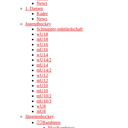
News
1. Damen
Kader
News
Jugendhockey
Schnupper-mitgliedschaft
wU18
mU18
wU16
mU16
wU14
wU14/2
mU14
mU14/2
wU12
mU12
wU10
mU10
mU10/2
mU10/3
wU8
mU8
Jüngstenhockey
👉🏻Bambinos
Maxibambinos