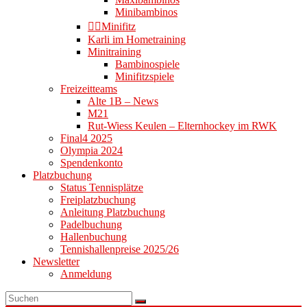
Minibambinos
👉🏻Minifitz
Karli im Hometraining
Minitraining
Bambinospiele
Minifitzspiele
Freizeitteams
Alte 1B – News
M21
Rut-Wiess Keulen – Elternhockey im RWK
Final4 2025
Olympia 2024
Spendenkonto
Platzbuchung
Status Tennisplätze
Freiplatzbuchung
Anleitung Platzbuchung
Padelbuchung
Hallenbuchung
Tennishallenpreise 2025/26
Newsletter
Anmeldung