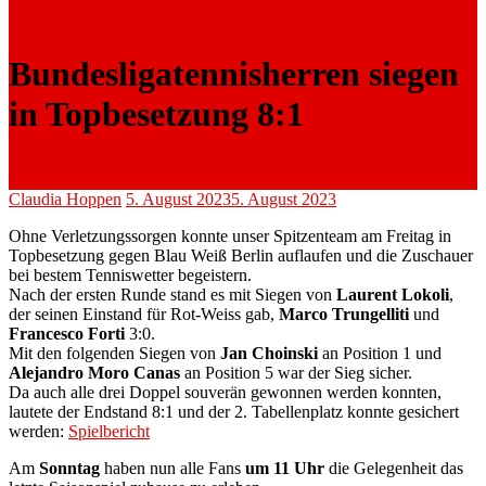
Bundesligatennisherren siegen
in Topbesetzung 8:1
Claudia Hoppen
5. August 2023
5. August 2023
Ohne Verletzungssorgen konnte unser Spitzenteam am Freitag in
Topbesetzung gegen Blau Weiß Berlin auflaufen und die Zuschauer
bei bestem Tenniswetter begeistern.
Nach der ersten Runde stand es mit Siegen von
Laurent Lokoli
,
der seinen Einstand für Rot-Weiss gab,
Marco Trungelliti
und
Francesco Forti
3:0.
Mit den folgenden Siegen von
Jan Choinski
an Position 1 und
Alejandro Moro Canas
an Position 5 war der Sieg sicher.
Da auch alle drei Doppel souverän gewonnen werden konnten,
lautete der Endstand 8:1 und der 2. Tabellenplatz konnte gesichert
werden:
Spielbericht
Am
Sonntag
haben nun alle Fans
um 11 Uhr
die Gelegenheit das