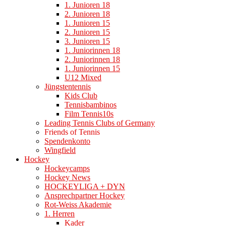
1. Junioren 18
2. Junioren 18
1. Junioren 15
2. Junioren 15
3. Junioren 15
1. Juniorinnen 18
2. Juniorinnen 18
1. Juniorinnen 15
U12 Mixed
Jüngstentennis
Kids Club
Tennisbambinos
Film Tennis10s
Leading Tennis Clubs of Germany
Friends of Tennis
Spendenkonto
Wingfield
Hockey
Hockeycamps
Hockey News
HOCKEYLIGA + DYN
Ansprechpartner Hockey
Rot-Weiss Akademie
1. Herren
Kader