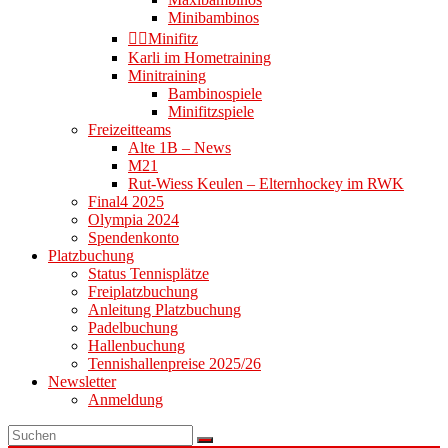
Minibambinos
👉🏻Minifitz
Karli im Hometraining
Minitraining
Bambinospiele
Minifitzspiele
Freizeitteams
Alte 1B – News
M21
Rut-Wiess Keulen – Elternhockey im RWK
Final4 2025
Olympia 2024
Spendenkonto
Platzbuchung
Status Tennisplätze
Freiplatzbuchung
Anleitung Platzbuchung
Padelbuchung
Hallenbuchung
Tennishallenpreise 2025/26
Newsletter
Anmeldung