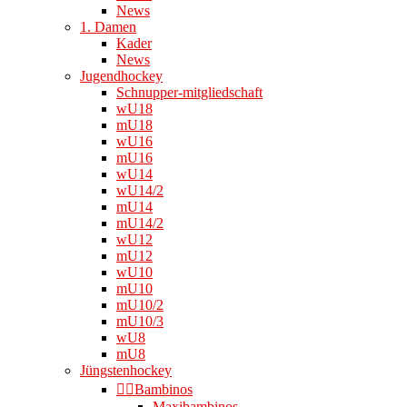
News
1. Damen
Kader
News
Jugendhockey
Schnupper-mitgliedschaft
wU18
mU18
wU16
mU16
wU14
wU14/2
mU14
mU14/2
wU12
mU12
wU10
mU10
mU10/2
mU10/3
wU8
mU8
Jüngstenhockey
👉🏻Bambinos
Maxibambinos