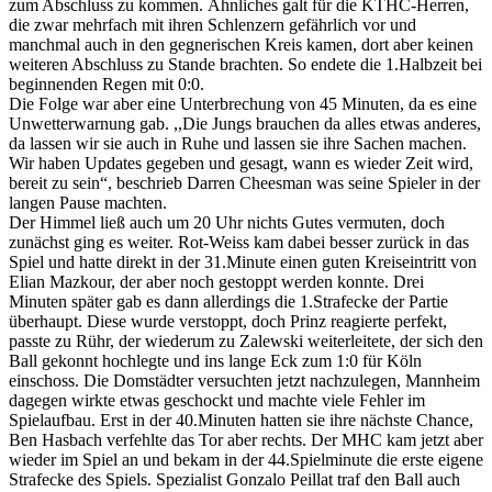
zum Abschluss zu kommen. Ähnliches galt für die KTHC-Herren,
die zwar mehrfach mit ihren Schlenzern gefährlich vor und
manchmal auch in den gegnerischen Kreis kamen, dort aber keinen
weiteren Abschluss zu Stande brachten. So endete die 1.Halbzeit bei
beginnenden Regen mit 0:0.
Die Folge war aber eine Unterbrechung von 45 Minuten, da es eine
Unwetterwarnung gab. ,,Die Jungs brauchen da alles etwas anderes,
da lassen wir sie auch in Ruhe und lassen sie ihre Sachen machen.
Wir haben Updates gegeben und gesagt, wann es wieder Zeit wird,
bereit zu sein“, beschrieb Darren Cheesman was seine Spieler in der
langen Pause machten.
Der Himmel ließ auch um 20 Uhr nichts Gutes vermuten, doch
zunächst ging es weiter. Rot-Weiss kam dabei besser zurück in das
Spiel und hatte direkt in der 31.Minute einen guten Kreiseintritt von
Elian Mazkour, der aber noch gestoppt werden konnte. Drei
Minuten später gab es dann allerdings die 1.Strafecke der Partie
überhaupt. Diese wurde verstoppt, doch Prinz reagierte perfekt,
passte zu Rühr, der wiederum zu Zalewski weiterleitete, der sich den
Ball gekonnt hochlegte und ins lange Eck zum 1:0 für Köln
einschoss. Die Domstädter versuchten jetzt nachzulegen, Mannheim
dagegen wirkte etwas geschockt und machte viele Fehler im
Spielaufbau. Erst in der 40.Minuten hatten sie ihre nächste Chance,
Ben Hasbach verfehlte das Tor aber rechts. Der MHC kam jetzt aber
wieder im Spiel an und bekam in der 44.Spielminute die erste eigene
Strafecke des Spiels. Spezialist Gonzalo Peillat traf den Ball auch