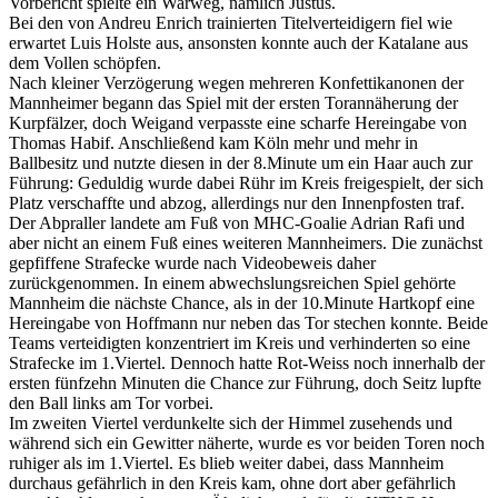
Vorbericht spielte ein Warweg, nämlich Justus.
Bei den von Andreu Enrich trainierten Titelverteidigern fiel wie
erwartet Luis Holste aus, ansonsten konnte auch der Katalane aus
dem Vollen schöpfen.
Nach kleiner Verzögerung wegen mehreren Konfettikanonen der
Mannheimer begann das Spiel mit der ersten Torannäherung der
Kurpfälzer, doch Weigand verpasste eine scharfe Hereingabe von
Thomas Habif. Anschließend kam Köln mehr und mehr in
Ballbesitz und nutzte diesen in der 8.Minute um ein Haar auch zur
Führung: Geduldig wurde dabei Rühr im Kreis freigespielt, der sich
Platz verschaffte und abzog, allerdings nur den Innenpfosten traf.
Der Abpraller landete am Fuß von MHC-Goalie Adrian Rafi und
aber nicht an einem Fuß eines weiteren Mannheimers. Die zunächst
gepfiffene Strafecke wurde nach Videobeweis daher
zurückgenommen. In einem abwechslungsreichen Spiel gehörte
Mannheim die nächste Chance, als in der 10.Minute Hartkopf eine
Hereingabe von Hoffmann nur neben das Tor stechen konnte. Beide
Teams verteidigten konzentriert im Kreis und verhinderten so eine
Strafecke im 1.Viertel. Dennoch hatte Rot-Weiss noch innerhalb der
ersten fünfzehn Minuten die Chance zur Führung, doch Seitz lupfte
den Ball links am Tor vorbei.
Im zweiten Viertel verdunkelte sich der Himmel zusehends und
während sich ein Gewitter näherte, wurde es vor beiden Toren noch
ruhiger als im 1.Viertel. Es blieb weiter dabei, dass Mannheim
durchaus gefährlich in den Kreis kam, ohne dort aber gefährlich