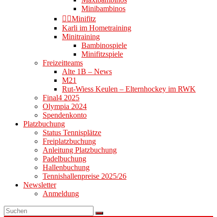
Minibambinos
👉🏻Minifitz
Karli im Hometraining
Minitraining
Bambinospiele
Minifitzspiele
Freizeitteams
Alte 1B – News
M21
Rut-Wiess Keulen – Elternhockey im RWK
Final4 2025
Olympia 2024
Spendenkonto
Platzbuchung
Status Tennisplätze
Freiplatzbuchung
Anleitung Platzbuchung
Padelbuchung
Hallenbuchung
Tennishallenpreise 2025/26
Newsletter
Anmeldung