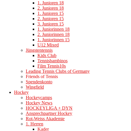
1. Junioren 18
2. Junioren 18
1. Junioren 15
2. Junioren 15
3. Junioren 15
1. Juniorinnen 18
2. Juniorinnen 18
1. Juniorinnen 15
U12 Mixed
Jüngstentennis
Kids Club
Tennisbambinos
Film Tennis10s
Leading Tennis Clubs of Germany
Friends of Tennis
Spendenkonto
Wingfield
Hockey
Hockeycamps
Hockey News
HOCKEYLIGA + DYN
Ansprechpartner Hockey
Rot-Weiss Akademie
1. Herren
Kader