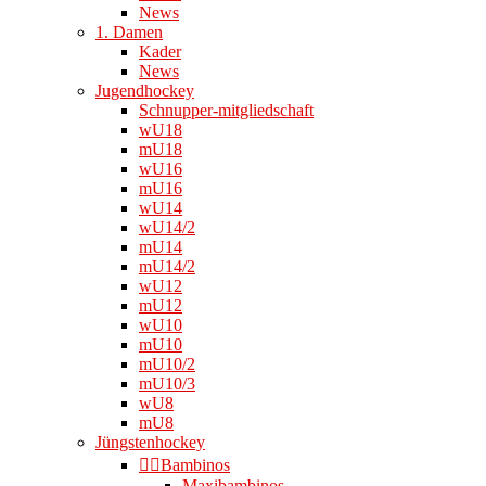
News
1. Damen
Kader
News
Jugendhockey
Schnupper-mitgliedschaft
wU18
mU18
wU16
mU16
wU14
wU14/2
mU14
mU14/2
wU12
mU12
wU10
mU10
mU10/2
mU10/3
wU8
mU8
Jüngstenhockey
👉🏻Bambinos
Maxibambinos