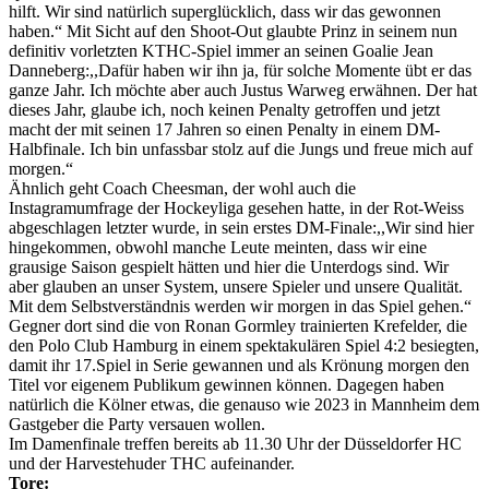
hilft. Wir sind natürlich superglücklich, dass wir das gewonnen
haben.“ Mit Sicht auf den Shoot-Out glaubte Prinz in seinem nun
definitiv vorletzten KTHC-Spiel immer an seinen Goalie Jean
Danneberg:,,Dafür haben wir ihn ja, für solche Momente übt er das
ganze Jahr. Ich möchte aber auch Justus Warweg erwähnen. Der hat
dieses Jahr, glaube ich, noch keinen Penalty getroffen und jetzt
macht der mit seinen 17 Jahren so einen Penalty in einem DM-
Halbfinale. Ich bin unfassbar stolz auf die Jungs und freue mich auf
morgen.“
Ähnlich geht Coach Cheesman, der wohl auch die
Instagramumfrage der Hockeyliga gesehen hatte, in der Rot-Weiss
abgeschlagen letzter wurde, in sein erstes DM-Finale:,,Wir sind hier
hingekommen, obwohl manche Leute meinten, dass wir eine
grausige Saison gespielt hätten und hier die Unterdogs sind. Wir
aber glauben an unser System, unsere Spieler und unsere Qualität.
Mit dem Selbstverständnis werden wir morgen in das Spiel gehen.“
Gegner dort sind die von Ronan Gormley trainierten Krefelder, die
den Polo Club Hamburg in einem spektakulären Spiel 4:2 besiegten,
damit ihr 17.Spiel in Serie gewannen und als Krönung morgen den
Titel vor eigenem Publikum gewinnen können. Dagegen haben
natürlich die Kölner etwas, die genauso wie 2023 in Mannheim dem
Gastgeber die Party versauen wollen.
Im Damenfinale treffen bereits ab 11.30 Uhr der Düsseldorfer HC
und der Harvestehuder THC aufeinander.
Tore: