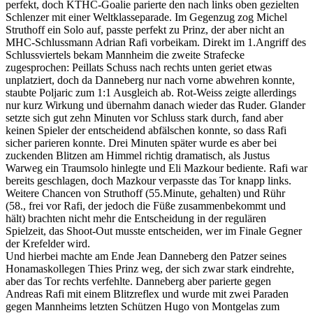
perfekt, doch KTHC-Goalie parierte den nach links oben gezielten
Schlenzer mit einer Weltklasseparade. Im Gegenzug zog Michel
Struthoff ein Solo auf, passte perfekt zu Prinz, der aber nicht an
MHC-Schlussmann Adrian Rafi vorbeikam. Direkt im 1.Angriff des
Schlussviertels bekam Mannheim die zweite Strafecke
zugesprochen: Peillats Schuss nach rechts unten geriet etwas
unplatziert, doch da Danneberg nur nach vorne abwehren konnte,
staubte Poljaric zum 1:1 Ausgleich ab. Rot-Weiss zeigte allerdings
nur kurz Wirkung und übernahm danach wieder das Ruder. Glander
setzte sich gut zehn Minuten vor Schluss stark durch, fand aber
keinen Spieler der entscheidend abfälschen konnte, so dass Rafi
sicher parieren konnte. Drei Minuten später wurde es aber bei
zuckenden Blitzen am Himmel richtig dramatisch, als Justus
Warweg ein Traumsolo hinlegte und Eli Mazkour bediente. Rafi war
bereits geschlagen, doch Mazkour verpasste das Tor knapp links.
Weitere Chancen von Struthoff (55.Minute, gehalten) und Rühr
(58., frei vor Rafi, der jedoch die Füße zusammenbekommt und
hält) brachten nicht mehr die Entscheidung in der regulären
Spielzeit, das Shoot-Out musste entscheiden, wer im Finale Gegner
der Krefelder wird.
Und hierbei machte am Ende Jean Danneberg den Patzer seines
Honamaskollegen Thies Prinz weg, der sich zwar stark eindrehte,
aber das Tor rechts verfehlte. Danneberg aber parierte gegen
Andreas Rafi mit einem Blitzreflex und wurde mit zwei Paraden
gegen Mannheims letzten Schützen Hugo von Montgelas zum