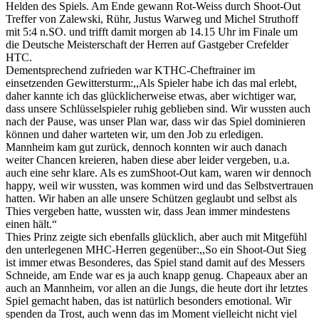
Helden des Spiels. Am Ende gewann Rot-Weiss durch Shoot-Out
Treffer von Zalewski, Rühr, Justus Warweg und Michel Struthoff
mit 5:4 n.SO. und trifft damit morgen ab 14.15 Uhr im Finale um
die Deutsche Meisterschaft der Herren auf Gastgeber Crefelder
HTC.
Dementsprechend zufrieden war KTHC-Cheftrainer im
einsetzenden Gewittersturm:,,Als Spieler habe ich das mal erlebt,
daher kannte ich das glücklicherweise etwas, aber wichtiger war,
dass unsere Schlüsselspieler ruhig geblieben sind. Wir wussten auch
nach der Pause, was unser Plan war, dass wir das Spiel dominieren
können und daher warteten wir, um den Job zu erledigen.
Mannheim kam gut zurück, dennoch konnten wir auch danach
weiter Chancen kreieren, haben diese aber leider vergeben, u.a.
auch eine sehr klare. Als es zumShoot-Out kam, waren wir dennoch
happy, weil wir wussten, was kommen wird und das Selbstvertrauen
hatten. Wir haben an alle unsere Schützen geglaubt und selbst als
Thies vergeben hatte, wussten wir, dass Jean immer mindestens
einen hält.“
Thies Prinz zeigte sich ebenfalls glücklich, aber auch mit Mitgefühl
den unterlegenen MHC-Herren gegenüber:,,So ein Shoot-Out Sieg
ist immer etwas Besonderes, das Spiel stand damit auf des Messers
Schneide, am Ende war es ja auch knapp genug. Chapeaux aber an
auch an Mannheim, vor allen an die Jungs, die heute dort ihr letztes
Spiel gemacht haben, das ist natürlich besonders emotional. Wir
spenden da Trost, auch wenn das im Moment vielleicht nicht viel