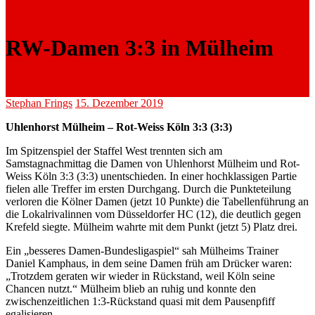
RW-Damen 3:3 in Mülheim
Stephan Frings
15. Dezember 2019
Uhlenhorst Mülheim – Rot-Weiss Köln 3:3 (3:3)
Im Spitzenspiel der Staffel West trennten sich am
Samstagnachmittag die Damen von Uhlenhorst Mülheim und Rot-
Weiss Köln 3:3 (3:3) unentschieden. In einer hochklassigen Partie
fielen alle Treffer im ersten Durchgang. Durch die Punkteteilung
verloren die Kölner Damen (jetzt 10 Punkte) die Tabellenführung an
die Lokalrivalinnen vom Düsseldorfer HC (12), die deutlich gegen
Krefeld siegte. Mülheim wahrte mit dem Punkt (jetzt 5) Platz drei.
Ein „besseres Damen-Bundesligaspiel“ sah Mülheims Trainer
Daniel Kamphaus, in dem seine Damen früh am Drücker waren:
„Trotzdem geraten wir wieder in Rückstand, weil Köln seine
Chancen nutzt.“ Mülheim blieb an ruhig und konnte den
zwischenzeitlichen 1:3-Rückstand quasi mit dem Pausenpfiff
egalisieren.