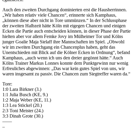
Auch den zweiten Durchgang dominierten erst die Hausherrinnen.
„Wir haben relativ viele Chancen“, erinnerte sich Kamphaus,
„können diese aber nicht in Tore ummünzen.“ In der Schlussphase
der zweiten Halbzeit hätte Köln mit eigegen Chancen und einigen
Ecken die Partie auch entscheiden können, in dieser Phase der Partie
hielten aber vor allem Femke Jovy im Mülheimer Tor und Kölns
junger Goalie Maja Sielaff ihre Mannschaften im Spiel. „Obwohl
wir im zweiten Durchgang ein Chancenplus haben, geht das
Unentschieden mit Blick auf die Kölner Ecken in Ordnung“, befand
Kamphaus, „auch wenn ich uns den dreier gegönnt hätte.“ Auch
Kölns Trainer Markus Lonnes konnte dem Punktgewinn nur wenig
Erfreuliches abgewinnen: „Das war kein gutes Spiel von uns, wir
waren insgesamt zu passiv. Die Chancen zum Siegtreffer waren da.“
Tore:
1:0 Lara Birkner (3.)
1:1 Julia Busch (KE, 9.)
1:2 Maja Weber (KE, 11.)
1:3 Lea Stöckel (20.)
2:3 Toni Meister (24.)
3:3 Dinah Grote (30.)
——
–