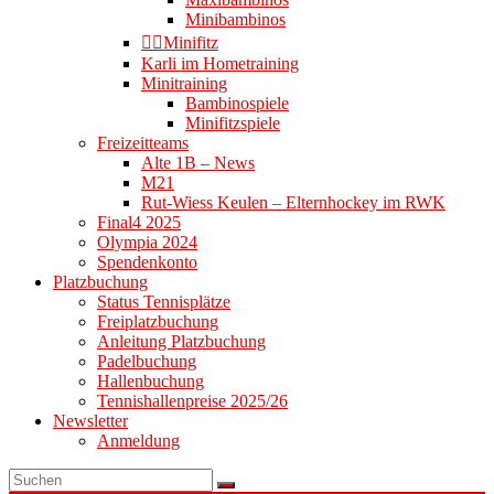
Minibambinos
👉🏻Minifitz
Karli im Hometraining
Minitraining
Bambinospiele
Minifitzspiele
Freizeitteams
Alte 1B – News
M21
Rut-Wiess Keulen – Elternhockey im RWK
Final4 2025
Olympia 2024
Spendenkonto
Platzbuchung
Status Tennisplätze
Freiplatzbuchung
Anleitung Platzbuchung
Padelbuchung
Hallenbuchung
Tennishallenpreise 2025/26
Newsletter
Anmeldung