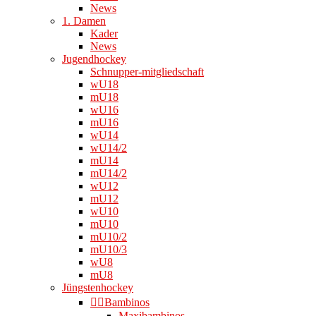
News
1. Damen
Kader
News
Jugendhockey
Schnupper-mitgliedschaft
wU18
mU18
wU16
mU16
wU14
wU14/2
mU14
mU14/2
wU12
mU12
wU10
mU10
mU10/2
mU10/3
wU8
mU8
Jüngstenhockey
👉🏻Bambinos
Maxibambinos