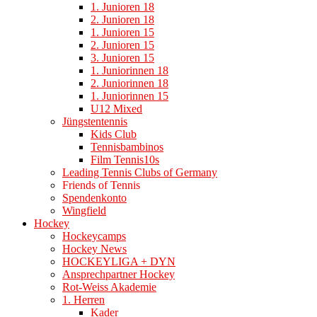
1. Junioren 18
2. Junioren 18
1. Junioren 15
2. Junioren 15
3. Junioren 15
1. Juniorinnen 18
2. Juniorinnen 18
1. Juniorinnen 15
U12 Mixed
Jüngstentennis
Kids Club
Tennisbambinos
Film Tennis10s
Leading Tennis Clubs of Germany
Friends of Tennis
Spendenkonto
Wingfield
Hockey
Hockeycamps
Hockey News
HOCKEYLIGA + DYN
Ansprechpartner Hockey
Rot-Weiss Akademie
1. Herren
Kader