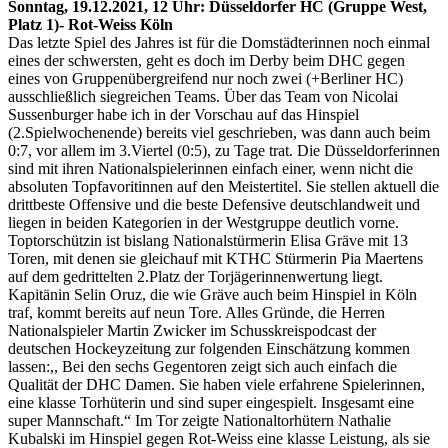
Sonntag, 19.12.2021, 12 Uhr: Düsseldorfer HC (Gruppe West,
Platz 1)- Rot-Weiss Köln
Das letzte Spiel des Jahres ist für die Domstädterinnen noch einmal
eines der schwersten, geht es doch im Derby beim DHC gegen
eines von Gruppenübergreifend nur noch zwei (+Berliner HC)
ausschließlich siegreichen Teams. Über das Team von Nicolai
Sussenburger habe ich in der Vorschau auf das Hinspiel
(2.Spielwochenende) bereits viel geschrieben, was dann auch beim
0:7, vor allem im 3.Viertel (0:5), zu Tage trat. Die Düsseldorferinnen
sind mit ihren Nationalspielerinnen einfach einer, wenn nicht die
absoluten Topfavoritinnen auf den Meistertitel. Sie stellen aktuell die
drittbeste Offensive und die beste Defensive deutschlandweit und
liegen in beiden Kategorien in der Westgruppe deutlich vorne.
Toptorschützin ist bislang Nationalstürmerin Elisa Gräve mit 13
Toren, mit denen sie gleichauf mit KTHC Stürmerin Pia Maertens
auf dem gedrittelten 2.Platz der Torjägerinnenwertung liegt.
Kapitänin Selin Oruz, die wie Gräve auch beim Hinspiel in Köln
traf, kommt bereits auf neun Tore. Alles Gründe, die Herren
Nationalspieler Martin Zwicker im Schusskreispodcast der
deutschen Hockeyzeitung zur folgenden Einschätzung kommen
lassen:,, Bei den sechs Gegentoren zeigt sich auch einfach die
Qualität der DHC Damen. Sie haben viele erfahrene Spielerinnen,
eine klasse Torhüterin und sind super eingespielt. Insgesamt eine
super Mannschaft.“ Im Tor zeigte Nationaltorhütern Nathalie
Kubalski im Hinspiel gegen Rot-Weiss eine klasse Leistung, als sie