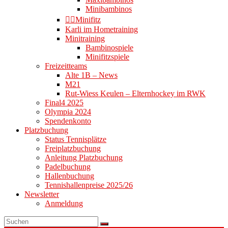
Minibambinos
👉🏻Minifitz
Karli im Hometraining
Minitraining
Bambinospiele
Minifitzspiele
Freizeitteams
Alte 1B – News
M21
Rut-Wiess Keulen – Elternhockey im RWK
Final4 2025
Olympia 2024
Spendenkonto
Platzbuchung
Status Tennisplätze
Freiplatzbuchung
Anleitung Platzbuchung
Padelbuchung
Hallenbuchung
Tennishallenpreise 2025/26
Newsletter
Anmeldung