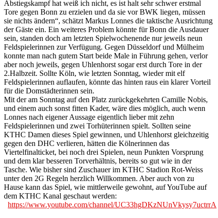
Abstiegskampf hat weiß ich nicht, es ist halt sehr schwer erstmal
Tore gegen Bonn zu erzielen und da sie vor BWK liegen, müssen
sie nichts ändern“, schätzt Markus Lonnes die taktische Ausrichtung
der Gäste ein. Ein weiteres Problem könnte für Bonn die Ausdauer
sein, standen doch am letzten Spielwochenende nur jeweils neun
Feldspielerinnen zur Verfügung. Gegen Düsseldorf und Mülheim
konnte man nach gutem Start beide Male in Führung gehen, verlor
aber noch jeweils, gegen Uhlenhorst sogar erst durch Tore in der
2.Halbzeit. Sollte Köln, wie letzten Sonntag, wieder mit elf
Feldspielerinnen auflaufen, könnte das hinten raus ein klarer Vorteil
für die Domstädterinnen sein.
Mit der am Sonntag auf den Platz zurückgekehrten Camille Nobis,
und einem auch sonst fitten Kader, wäre dies möglich, auch wenn
Lonnes nach eigener Aussage eigentlich lieber mit zehn
Feldspielerinnen und zwei Torhüterinnen spielt. Sollten seine
KTHC Damen dieses Spiel gewinnen, und Uhlenhorst gleichzeitig
gegen den DHC verlieren, hätten die Kölnerinnen das
Viertelfinalticket, bei noch drei Spielen, neun Punkten Vorsprung
und dem klar besseren Torverhältnis, bereits so gut wie in der
Tasche. Wie bisher sind Zuschauer im KTHC Stadion Rot-Weiss
unter den 2G Regeln herzlich Willkommen. Aber auch von zu
Hause kann das Spiel, wie mittlerweile gewohnt, auf YouTube auf
dem KTHC Kanal geschaut werden:
https://www.youtube.com/channel/UC33hgDKzNUnVkysy7uctrrA