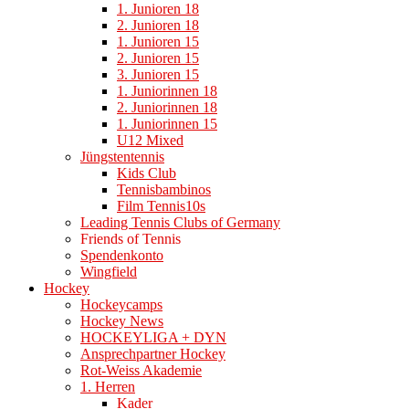
1. Junioren 18
2. Junioren 18
1. Junioren 15
2. Junioren 15
3. Junioren 15
1. Juniorinnen 18
2. Juniorinnen 18
1. Juniorinnen 15
U12 Mixed
Jüngstentennis
Kids Club
Tennisbambinos
Film Tennis10s
Leading Tennis Clubs of Germany
Friends of Tennis
Spendenkonto
Wingfield
Hockey
Hockeycamps
Hockey News
HOCKEYLIGA + DYN
Ansprechpartner Hockey
Rot-Weiss Akademie
1. Herren
Kader