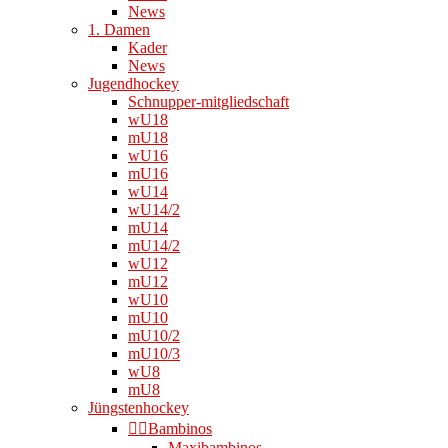
News
1. Damen
Kader
News
Jugendhockey
Schnupper-mitgliedschaft
wU18
mU18
wU16
mU16
wU14
wU14/2
mU14
mU14/2
wU12
mU12
wU10
mU10
mU10/2
mU10/3
wU8
mU8
Jüngstenhockey
👉🏻Bambinos
Maxibambinos