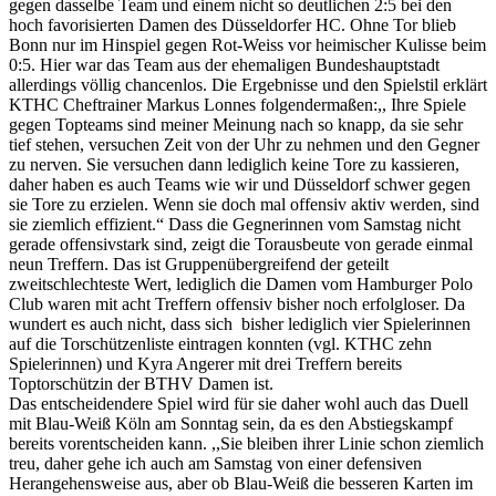
gegen dasselbe Team und einem nicht so deutlichen 2:5 bei den
hoch favorisierten Damen des Düsseldorfer HC. Ohne Tor blieb
Bonn nur im Hinspiel gegen Rot-Weiss vor heimischer Kulisse beim
0:5. Hier war das Team aus der ehemaligen Bundeshauptstadt
allerdings völlig chancenlos. Die Ergebnisse und den Spielstil erklärt
KTHC Cheftrainer Markus Lonnes folgendermaßen:,, Ihre Spiele
gegen Topteams sind meiner Meinung nach so knapp, da sie sehr
tief stehen, versuchen Zeit von der Uhr zu nehmen und den Gegner
zu nerven. Sie versuchen dann lediglich keine Tore zu kassieren,
daher haben es auch Teams wie wir und Düsseldorf schwer gegen
sie Tore zu erzielen. Wenn sie doch mal offensiv aktiv werden, sind
sie ziemlich effizient.“ Dass die Gegnerinnen vom Samstag nicht
gerade offensivstark sind, zeigt die Torausbeute von gerade einmal
neun Treffern. Das ist Gruppenübergreifend der geteilt
zweitschlechteste Wert, lediglich die Damen vom Hamburger Polo
Club waren mit acht Treffern offensiv bisher noch erfolgloser. Da
wundert es auch nicht, dass sich bisher lediglich vier Spielerinnen
auf die Torschützenliste eintragen konnten (vgl. KTHC zehn
Spielerinnen) und Kyra Angerer mit drei Treffern bereits
Toptorschützin der BTHV Damen ist.
Das entscheidendere Spiel wird für sie daher wohl auch das Duell
mit Blau-Weiß Köln am Sonntag sein, da es den Abstiegskampf
bereits vorentscheiden kann. ,,Sie bleiben ihrer Linie schon ziemlich
treu, daher gehe ich auch am Samstag von einer defensiven
Herangehensweise aus, aber ob Blau-Weiß die besseren Karten im