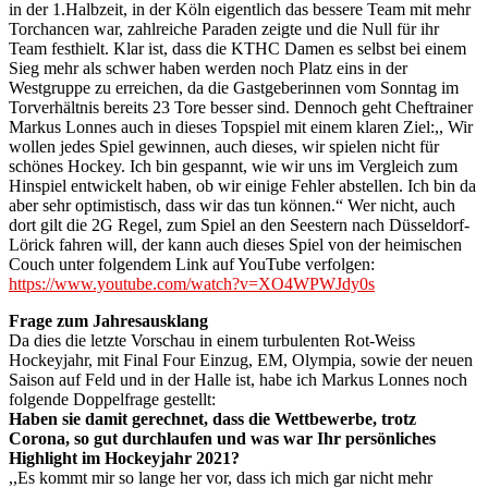
in der 1.Halbzeit, in der Köln eigentlich das bessere Team mit mehr
Torchancen war, zahlreiche Paraden zeigte und die Null für ihr
Team festhielt. Klar ist, dass die KTHC Damen es selbst bei einem
Sieg mehr als schwer haben werden noch Platz eins in der
Westgruppe zu erreichen, da die Gastgeberinnen vom Sonntag im
Torverhältnis bereits 23 Tore besser sind. Dennoch geht Cheftrainer
Markus Lonnes auch in dieses Topspiel mit einem klaren Ziel:,, Wir
wollen jedes Spiel gewinnen, auch dieses, wir spielen nicht für
schönes Hockey. Ich bin gespannt, wie wir uns im Vergleich zum
Hinspiel entwickelt haben, ob wir einige Fehler abstellen. Ich bin da
aber sehr optimistisch, dass wir das tun können.“ Wer nicht, auch
dort gilt die 2G Regel, zum Spiel an den Seestern nach Düsseldorf-
Lörick fahren will, der kann auch dieses Spiel von der heimischen
Couch unter folgendem Link auf YouTube verfolgen:
https://www.youtube.com/watch?v=XO4WPWJdy0s
Frage zum Jahresausklang
Da dies die letzte Vorschau in einem turbulenten Rot-Weiss
Hockeyjahr, mit Final Four Einzug, EM, Olympia, sowie der neuen
Saison auf Feld und in der Halle ist, habe ich Markus Lonnes noch
folgende Doppelfrage gestellt:
Haben sie damit gerechnet, dass die Wettbewerbe, trotz
Corona, so gut durchlaufen und was war Ihr persönliches
Highlight im Hockeyjahr 2021?
,,Es kommt mir so lange her vor, dass ich mich gar nicht mehr