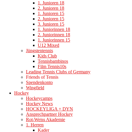
1. Junioren 18
2. Junioren 18
1. Junioren 15
2. Junioren 15
3. Junioren 15
1. Juniorinnen 18
2. Juniorinnen 18
1. Juniorinnen 15
U12 Mixed
Jüngstentennis
Kids Club
Tennisbambinos
Film Tennis10s
Leading Tennis Clubs of Germany
Friends of Tennis
Spendenkonto
Wingfield
Hockey
Hockeycamps
Hockey News
HOCKEYLIGA + DYN
Ansprechpartner Hockey
Rot-Weiss Akademie
1. Herren
Kader