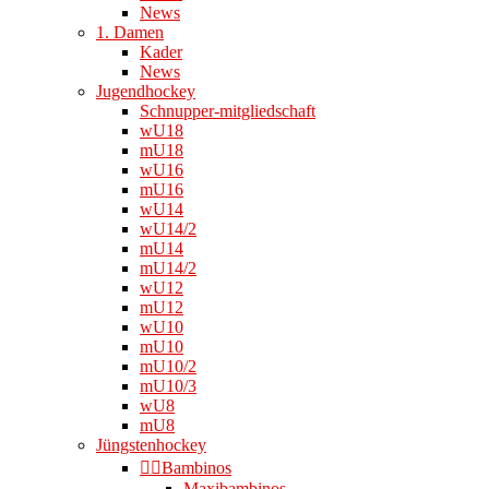
News
1. Damen
Kader
News
Jugendhockey
Schnupper-mitgliedschaft
wU18
mU18
wU16
mU16
wU14
wU14/2
mU14
mU14/2
wU12
mU12
wU10
mU10
mU10/2
mU10/3
wU8
mU8
Jüngstenhockey
👉🏻Bambinos
Maxibambinos