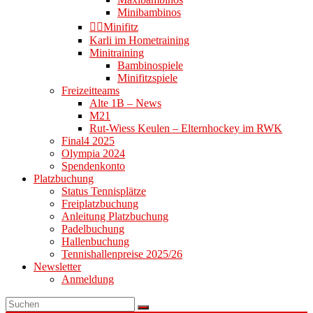
Minibambinos
👉🏻Minifitz
Karli im Hometraining
Minitraining
Bambinospiele
Minifitzspiele
Freizeitteams
Alte 1B – News
M21
Rut-Wiess Keulen – Elternhockey im RWK
Final4 2025
Olympia 2024
Spendenkonto
Platzbuchung
Status Tennisplätze
Freiplatzbuchung
Anleitung Platzbuchung
Padelbuchung
Hallenbuchung
Tennishallenpreise 2025/26
Newsletter
Anmeldung