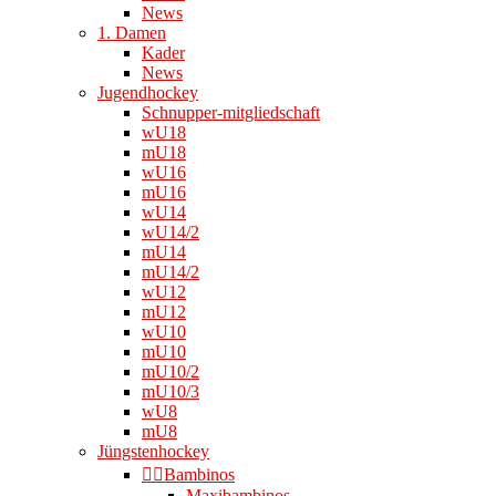
News
1. Damen
Kader
News
Jugendhockey
Schnupper-mitgliedschaft
wU18
mU18
wU16
mU16
wU14
wU14/2
mU14
mU14/2
wU12
mU12
wU10
mU10
mU10/2
mU10/3
wU8
mU8
Jüngstenhockey
👉🏻Bambinos
Maxibambinos