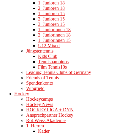
1. Junioren 18
2. Junioren 18
1. Junioren 15
2. Junioren 15
3. Junioren 15
1. Juniorinnen 18
2. Juniorinnen 18
1. Juniorinnen 15
U12 Mixed
Jüngstentennis
Kids Club
Tennisbambinos
Film Tennis10s
Leading Tennis Clubs of Germany
Friends of Tennis
Spendenkonto
Wingfield
Hockey
Hockeycamps
Hockey News
HOCKEYLIGA + DYN
Ansprechpartner Hockey
Rot-Weiss Akademie
1. Herren
Kader