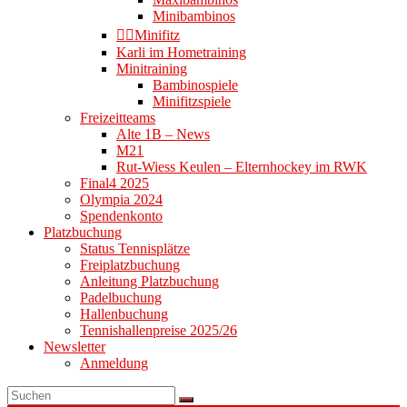
Minibambinos
👉🏻Minifitz
Karli im Hometraining
Minitraining
Bambinospiele
Minifitzspiele
Freizeitteams
Alte 1B – News
M21
Rut-Wiess Keulen – Elternhockey im RWK
Final4 2025
Olympia 2024
Spendenkonto
Platzbuchung
Status Tennisplätze
Freiplatzbuchung
Anleitung Platzbuchung
Padelbuchung
Hallenbuchung
Tennishallenpreise 2025/26
Newsletter
Anmeldung