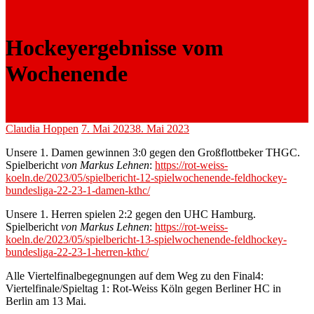
Hockeyergebnisse vom
Wochenende
Claudia Hoppen
7. Mai 2023
8. Mai 2023
Unsere 1. Damen gewinnen 3:0 gegen den Großflottbeker THGC.
Spielbericht
von Markus Lehnen
:
https://rot-weiss-
koeln.de/2023/05/spielbericht-12-spielwochenende-feldhockey-
bundesliga-22-23-1-damen-kthc/
Unsere 1. Herren spielen 2:2 gegen den UHC Hamburg.
Spielbericht
von Markus Lehnen
:
https://rot-weiss-
koeln.de/2023/05/spielbericht-13-spielwochenende-feldhockey-
bundesliga-22-23-1-herren-kthc/
Alle Viertelfinalbegegnungen auf dem Weg zu den Final4:
Viertelfinale/Spieltag 1: Rot-Weiss Köln gegen Berliner HC in
Berlin am 13 Mai.