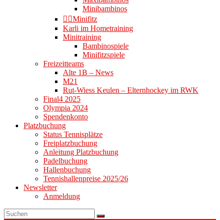
Minibambinos
👉🏻Minifitz
Karli im Hometraining
Minitraining
Bambinospiele
Minifitzspiele
Freizeitteams
Alte 1B – News
M21
Rut-Wiess Keulen – Elternhockey im RWK
Final4 2025
Olympia 2024
Spendenkonto
Platzbuchung
Status Tennisplätze
Freiplatzbuchung
Anleitung Platzbuchung
Padelbuchung
Hallenbuchung
Tennishallenpreise 2025/26
Newsletter
Anmeldung