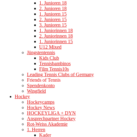
1. Junioren 18
2. Junioren 18
1. Junioren 15
2. Junioren 15
3. Junioren 15
1. Juniorinnen 18
2. Juniorinnen 18
1. Juniorinnen 15
U12 Mixed
Jüngstentennis
Kids Club
Tennisbambinos
Film Tennis10s
Leading Tennis Clubs of Germany
Friends of Tennis
Spendenkonto
Wingfield
Hockey
Hockeycamps
Hockey News
HOCKEYLIGA + DYN
Ansprechpartner Hockey
Rot-Weiss Akademie
1. Herren
Kader