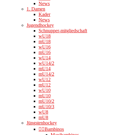
News
1. Damen
Kader
News
Jugendhockey
Schnupper-mitgliedschaft
wU18
mU18
wU16
mU16
wU14
wU14/2
mU14
mU14/2
wU12
mU12
wU10
mU10
mU10/2
mU10/3
wU8
mU8
Jüngstenhockey
👉🏻Bambinos
Maxibambinos