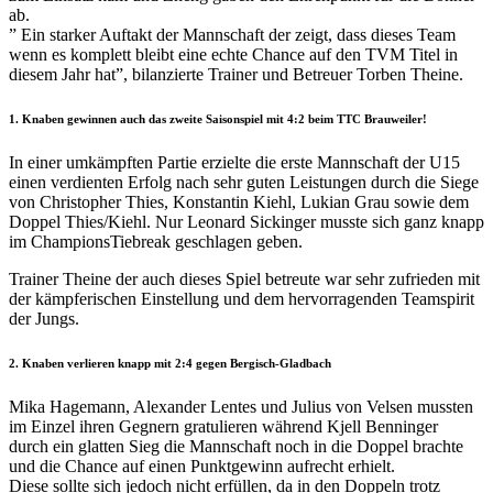
ab.
” Ein starker Auftakt der Mannschaft der zeigt, dass dieses Team
wenn es komplett bleibt eine echte Chance auf den TVM Titel in
diesem Jahr hat”, bilanzierte Trainer und Betreuer Torben Theine.
1. Knaben gewinnen auch das zweite Saisonspiel mit 4:2 beim TTC Brauweiler!
In einer umkämpften Partie erzielte die erste Mannschaft der U15
einen verdienten Erfolg nach sehr guten Leistungen durch die Siege
von Christopher Thies, Konstantin Kiehl, Lukian Grau sowie dem
Doppel Thies/Kiehl. Nur Leonard Sickinger musste sich ganz knapp
im ChampionsTiebreak geschlagen geben.
Trainer Theine der auch dieses Spiel betreute war sehr zufrieden mit
der kämpferischen Einstellung und dem hervorragenden Teamspirit
der Jungs.
2. Knaben verlieren knapp mit 2:4 gegen Bergisch-Gladbach
Mika Hagemann, Alexander Lentes und Julius von Velsen mussten
im Einzel ihren Gegnern gratulieren während Kjell Benninger
durch ein glatten Sieg die Mannschaft noch in die Doppel brachte
und die Chance auf einen Punktgewinn aufrecht erhielt.
Diese sollte sich jedoch nicht erfüllen, da in den Doppeln trotz