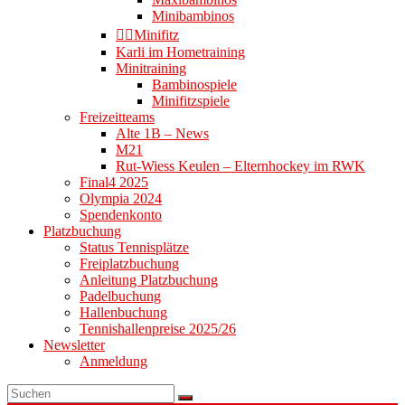
Minibambinos
👉🏻Minifitz
Karli im Hometraining
Minitraining
Bambinospiele
Minifitzspiele
Freizeitteams
Alte 1B – News
M21
Rut-Wiess Keulen – Elternhockey im RWK
Final4 2025
Olympia 2024
Spendenkonto
Platzbuchung
Status Tennisplätze
Freiplatzbuchung
Anleitung Platzbuchung
Padelbuchung
Hallenbuchung
Tennishallenpreise 2025/26
Newsletter
Anmeldung