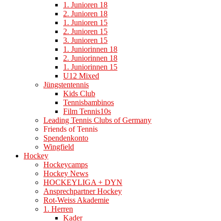
1. Junioren 18
2. Junioren 18
1. Junioren 15
2. Junioren 15
3. Junioren 15
1. Juniorinnen 18
2. Juniorinnen 18
1. Juniorinnen 15
U12 Mixed
Jüngstentennis
Kids Club
Tennisbambinos
Film Tennis10s
Leading Tennis Clubs of Germany
Friends of Tennis
Spendenkonto
Wingfield
Hockey
Hockeycamps
Hockey News
HOCKEYLIGA + DYN
Ansprechpartner Hockey
Rot-Weiss Akademie
1. Herren
Kader