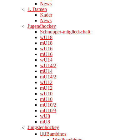
News
1. Damen
Kader
News
Jugendhockey
Schnupper-mitgliedschaft
wU18
mU18
wU16
mU16
wU14
wU14/2
mU14
mU14/2
wU12
mU12
wU10
mU10
mU10/2
mU10/3
wU8
mU8
Jüngstenhockey
👉🏻Bambinos
Maxibambinos