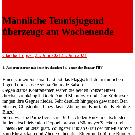
Männliche Tennisjugend
überzeugt am Wochenende
Claudia Hoppen
28. Juni 2021
28. Juni 2021
1. Junioren starten mit beeindruckendem 8:1 gegen den Bonner THV
Einen starken Saisonauftakt bot das Flaggschiff der männlichen
Jugend und startete souverän in die Saison.
Gegen starke Kontrahenten waren die beiden Spitzeneinzel
durchaus umkämpft. Doch Daniel Milardovic und Tom Südmeyer
rangen ihre Gegner nieder. Sehr deutlich hingegen gewannen Ben
Stecker, Christopher Thies, Jason Zheng und Konstantin Kiehl ihre
Einzel.
Somit war die Partie bereits mit 6:0 nach den Einzeln entschieden.
In den abschließenden Doppeln gewann Südmeyer/Stecker und
Thies/Kiehl äußerst glatt. Youngster Lukian Grau der für Milardovic
zum Einsatz kam und Zheng gaben den Ehrenpunkt für die Bonner