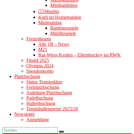
Minibambinos
👉🏻Minifitz
Karli im Hometraining
Minitraining
Bambinospiele
Minifitzspiele
Freizeitteams
Alte 1B – News
M21
Rut-Wiess Keulen – Elternhockey im RWK
Final4 2025
Olympia 2024
Spendenkonto
Platzbuchung
Status Tennisplätze
Freiplatzbuchung
Anleitung Platzbuchung
Padelbuchung
Hallenbuchung
Tennishallenpreise 2025/26
Newsletter
Anmeldung