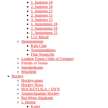
1. Junioren 18
2. Junioren 18
1. Junioren 15
2. Junioren 15
3. Junioren 15
1. Juniorinnen 18
2. Juniorinnen 18
1. Juniorinnen 15
U12 Mixed
Jüngstentennis
Kids Club
Tennisbambinos
Film Tennis10s
Leading Tennis Clubs of Germany
Friends of Tennis
Spendenkonto
Wingfield
Hockey
Hockeycamps
Hockey News
HOCKEYLIGA + DYN
Ansprechpartner Hockey
Rot-Weiss Akademie
1. Herren
Kader