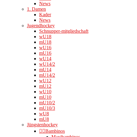
News
1. Damen
Kader
News
Jugendhockey
Schnupper-mitgliedschaft
wU18
mU18
wU16
mU16
wU14
wU14/2
mU14
mU14/2
wU12
mU12
wU10
mU10
mU10/2
mU10/3
wU8
mU8
Jüngstenhockey
👉🏻Bambinos
Maxibambinos