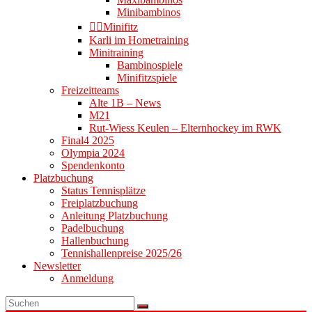
Minibambinos
👉🏻Minifitz
Karli im Hometraining
Minitraining
Bambinospiele
Minifitzspiele
Freizeitteams
Alte 1B – News
M21
Rut-Wiess Keulen – Elternhockey im RWK
Final4 2025
Olympia 2024
Spendenkonto
Platzbuchung
Status Tennisplätze
Freiplatzbuchung
Anleitung Platzbuchung
Padelbuchung
Hallenbuchung
Tennishallenpreise 2025/26
Newsletter
Anmeldung