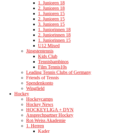
1. Junioren 18
2. Junioren 18
1. Junioren 15
2. Junioren 15
3. Junioren 15
1. Juniorinnen 18
2. Juniorinnen 18
1. Juniorinnen 15
U12 Mixed
Jüngstentennis
Kids Club
Tennisbambinos
Film Tennis10s
Leading Tennis Clubs of Germany
Friends of Tennis
Spendenkonto
Wingfield
Hockey
Hockeycamps
Hockey News
HOCKEYLIGA + DYN
Ansprechpartner Hockey
Rot-Weiss Akademie
1. Herren
Kader