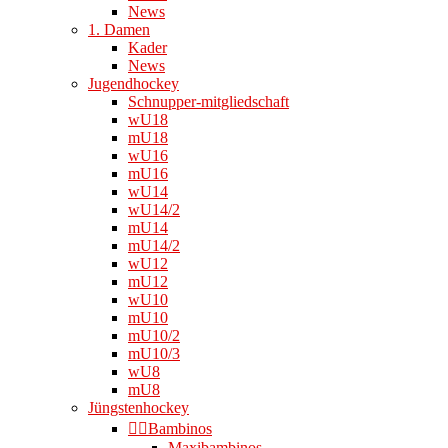
News
1. Damen
Kader
News
Jugendhockey
Schnupper-mitgliedschaft
wU18
mU18
wU16
mU16
wU14
wU14/2
mU14
mU14/2
wU12
mU12
wU10
mU10
mU10/2
mU10/3
wU8
mU8
Jüngstenhockey
👉🏻Bambinos
Maxibambinos