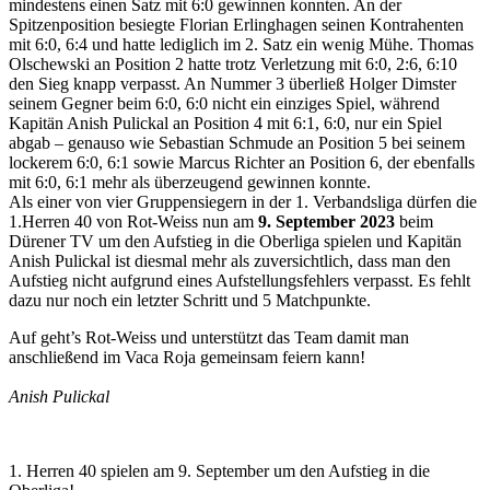
mindestens einen Satz mit 6:0 gewinnen konnten. An der
Spitzenposition besiegte Florian Erlinghagen seinen Kontrahenten
mit 6:0, 6:4 und hatte lediglich im 2. Satz ein wenig Mühe. Thomas
Olschewski an Position 2 hatte trotz Verletzung mit 6:0, 2:6, 6:10
den Sieg knapp verpasst. An Nummer 3 überließ Holger Dimster
seinem Gegner beim 6:0, 6:0 nicht ein einziges Spiel, während
Kapitän Anish Pulickal an Position 4 mit 6:1, 6:0, nur ein Spiel
abgab – genauso wie Sebastian Schmude an Position 5 bei seinem
lockerem 6:0, 6:1 sowie Marcus Richter an Position 6, der ebenfalls
mit 6:0, 6:1 mehr als überzeugend gewinnen konnte.
Als einer von vier Gruppensiegern in der 1. Verbandsliga dürfen die
1.Herren 40 von Rot-Weiss nun am
9. September 2023
beim
Dürener TV um den Aufstieg in die Oberliga spielen und Kapitän
Anish Pulickal ist diesmal mehr als zuversichtlich, dass man den
Aufstieg nicht aufgrund eines Aufstellungsfehlers verpasst. Es fehlt
dazu nur noch ein letzter Schritt und 5 Matchpunkte.
Auf geht’s Rot-Weiss und unterstützt das Team damit man
anschließend im Vaca Roja gemeinsam feiern kann!
Anish Pulickal
1. Herren 40 spielen am 9. September um den Aufstieg in die