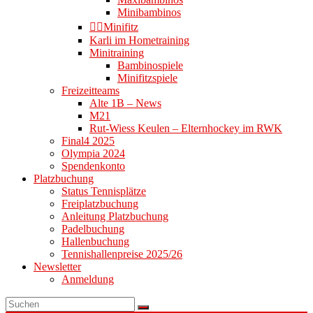
Minibambinos
👉🏻Minifitz
Karli im Hometraining
Minitraining
Bambinospiele
Minifitzspiele
Freizeitteams
Alte 1B – News
M21
Rut-Wiess Keulen – Elternhockey im RWK
Final4 2025
Olympia 2024
Spendenkonto
Platzbuchung
Status Tennisplätze
Freiplatzbuchung
Anleitung Platzbuchung
Padelbuchung
Hallenbuchung
Tennishallenpreise 2025/26
Newsletter
Anmeldung