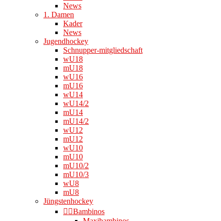
News
1. Damen
Kader
News
Jugendhockey
Schnupper-mitgliedschaft
wU18
mU18
wU16
mU16
wU14
wU14/2
mU14
mU14/2
wU12
mU12
wU10
mU10
mU10/2
mU10/3
wU8
mU8
Jüngstenhockey
👉🏻Bambinos
Maxibambinos