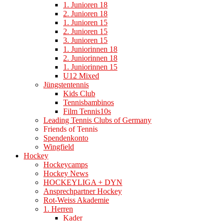
1. Junioren 18
2. Junioren 18
1. Junioren 15
2. Junioren 15
3. Junioren 15
1. Juniorinnen 18
2. Juniorinnen 18
1. Juniorinnen 15
U12 Mixed
Jüngstentennis
Kids Club
Tennisbambinos
Film Tennis10s
Leading Tennis Clubs of Germany
Friends of Tennis
Spendenkonto
Wingfield
Hockey
Hockeycamps
Hockey News
HOCKEYLIGA + DYN
Ansprechpartner Hockey
Rot-Weiss Akademie
1. Herren
Kader