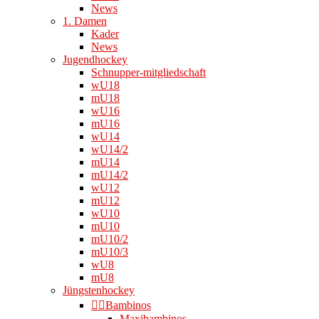
News
1. Damen
Kader
News
Jugendhockey
Schnupper-mitgliedschaft
wU18
mU18
wU16
mU16
wU14
wU14/2
mU14
mU14/2
wU12
mU12
wU10
mU10
mU10/2
mU10/3
wU8
mU8
Jüngstenhockey
👉🏻Bambinos
Maxibambinos