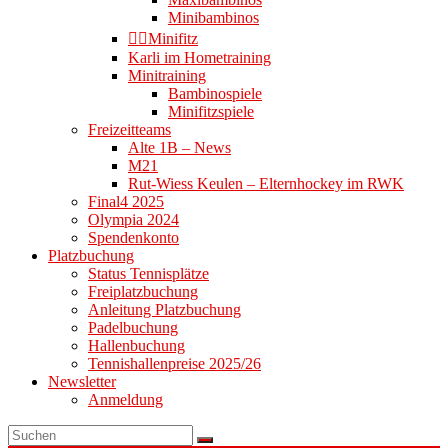
Minibambinos
👉🏻Minifitz
Karli im Hometraining
Minitraining
Bambinospiele
Minifitzspiele
Freizeitteams
Alte 1B – News
M21
Rut-Wiess Keulen – Elternhockey im RWK
Final4 2025
Olympia 2024
Spendenkonto
Platzbuchung
Status Tennisplätze
Freiplatzbuchung
Anleitung Platzbuchung
Padelbuchung
Hallenbuchung
Tennishallenpreise 2025/26
Newsletter
Anmeldung