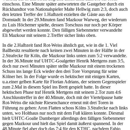
einschoss. Eine Minute später antworteten die Gastgeber durch ein
Rückhandtor von Nationalspieler Malte Hellwig zum 2:3, doch auch
den letzten Treffer der 1.Halbzeit erzielten die Gäste aus der
Domstadt: In der 29.Minuten fand Mazkour Warweg, der wiederum
zu Luis Höchemer spielte, dessen Torschuss nur noch per Körper
abgewehrt werden konnte. Den fälligen Siebenmeter verwandelte
Eli Mazkour mit seinem 2.Treffer sicher links oben.
In die 2.Halbzeit fand Rot-Weiss ähnlich gut, wie in die 1. Viel
Ballbesitz resultierte nach keinen zwei Minuten in der Hälfte in der
2.Strafecke für Köln, die Mazkour links unten zum 5:2 verwandelte.
In der 36.Minute traf UHTC-Goalgetter Henrik Mertgens zum 3:5,
doch nur zwei Minuten später stellte Mazkour mit einem trockenen
Schuss ins lange Eck wieder den drei Tore Vorsprung für seine
Kölner her. In der Folge wurde es hektischer mit einigen Karten,
u.a.einer gelben Karte für Florian Adrians, der seinem Gegenspieler
zum 2.Mal in diesem Spiel ins Brett gespielt hatte. In dieser
hektischen Phase traf Henrik Mertgens mit seinem 2.Tor zum 4:6
Anschlusstreffer in der 40.Minute, doch mit der Viertelpause hatte
Rot-Weiss die nächste Riesenchance erneut mit drei Toren in
Führung zu gehen: Aron Flatten schoss Kölns 3.Strafecke nach links
unten, wo Holthaus nur noch mit dem Fuß klären konnte. Diesmal
hielt UHTC-Goalie Damberger allerdings den fälligen Siebenmeter
gegen Mazkour und hielt das Spiel damit äußerst spannend. In der
48.Minute fiel aber doch das 7:4 für den KTHC, nachdem Fabio