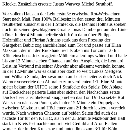
Klocke. Zusätzlich ersetzte Justus Warweg Michel Struthoff.
Vor vollem Haus an der Lehnerstraße erwischte Rot-Weiss einen
Start nach Maß. Fast 100% Ballbesitz in den ersten drei Minuten
resultierten zunächst in der 1.Strafecke, die Dennis Holthaus soeben
noch für seinen geschlagenen Goalie Jonas Damberger auf der Linie
klärte. In der 4.Minute befreite sich Köln dann über Philipp
Holzmüller und Florian Adrians stark aus dem Pressing der
Gastgeber. Babic zog anschließend zum Tor und passte auf Elian
Mazkour, der mit der Rückhand rechts oben ins Tor zum 1:0 für
Köln einschoss. Jetzt reagierte Mülheim allerdings wütend und hatte
bis zur 12.Minute sieben Chancen auf den Ausgleich, die Lennard
Leist im Verbund mit seiner Abwehr aber allesamt vereiteln konnte.
In der 12.Minute war es dann aber doch so weit: Lukas Mertgens
fand William Sanda, der zwar noch an Leist scheiterte, doch Nick
Werner verwertete den Abpraller zum verdienten 1:1. Eine Minute
später bekam der UHTC seine 1.Strafecke des Spiels: Die Ablage
auf Duckscheer parierte Leist aber sicher, den Nachschuss setzte
Duckscheer anschließend knapp neben das Tor. Und so setzte Rot-
Weiss den nächsten Punch, als in der 15.Minute ein Doppelpass
zwischen Mazkour und Höchemer zum 2:1 durch letzteren veredelt
wurde. Nach weiteren Chancen auf beiden Seiten fiel auch das
nächste Tor für den KTHC, als in der 23.Minute Mazkour den Ball
stark im Kreis festmachte und mit viel Geduld auf Aron Flatten
wartete, der in den Kreis zog und unten links zum 3:1 für Köln