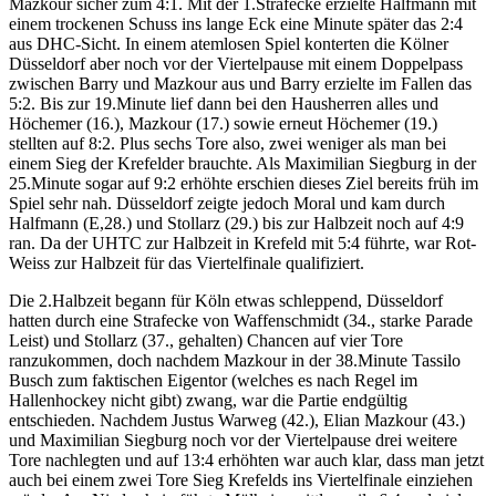
Mazkour sicher zum 4:1. Mit der 1.Strafecke erzielte Halfmann mit
einem trockenen Schuss ins lange Eck eine Minute später das 2:4
aus DHC-Sicht. In einem atemlosen Spiel konterten die Kölner
Düsseldorf aber noch vor der Viertelpause mit einem Doppelpass
zwischen Barry und Mazkour aus und Barry erzielte im Fallen das
5:2. Bis zur 19.Minute lief dann bei den Hausherren alles und
Höchemer (16.), Mazkour (17.) sowie erneut Höchemer (19.)
stellten auf 8:2. Plus sechs Tore also, zwei weniger als man bei
einem Sieg der Krefelder brauchte. Als Maximilian Siegburg in der
25.Minute sogar auf 9:2 erhöhte erschien dieses Ziel bereits früh im
Spiel sehr nah. Düsseldorf zeigte jedoch Moral und kam durch
Halfmann (E,28.) und Stollarz (29.) bis zur Halbzeit noch auf 4:9
ran. Da der UHTC zur Halbzeit in Krefeld mit 5:4 führte, war Rot-
Weiss zur Halbzeit für das Viertelfinale qualifiziert.
Die 2.Halbzeit begann für Köln etwas schleppend, Düsseldorf
hatten durch eine Strafecke von Waffenschmidt (34., starke Parade
Leist) und Stollarz (37., gehalten) Chancen auf vier Tore
ranzukommen, doch nachdem Mazkour in der 38.Minute Tassilo
Busch zum faktischen Eigentor (welches es nach Regel im
Hallenhockey nicht gibt) zwang, war die Partie endgültig
entschieden. Nachdem Justus Warweg (42.), Elian Mazkour (43.)
und Maximilian Siegburg noch vor der Viertelpause drei weitere
Tore nachlegten und auf 13:4 erhöhten war auch klar, dass man jetzt
auch bei einem zwei Tore Sieg Krefelds ins Viertelfinale einziehen