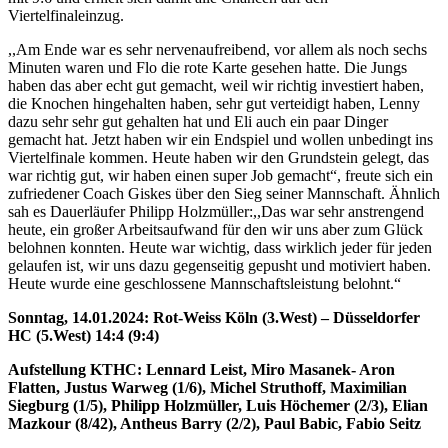
Viertelfinaleinzug.
,,Am Ende war es sehr nervenaufreibend, vor allem als noch sechs
Minuten waren und Flo die rote Karte gesehen hatte. Die Jungs
haben das aber echt gut gemacht, weil wir richtig investiert haben,
die Knochen hingehalten haben, sehr gut verteidigt haben, Lenny
dazu sehr sehr gut gehalten hat und Eli auch ein paar Dinger
gemacht hat. Jetzt haben wir ein Endspiel und wollen unbedingt ins
Viertelfinale kommen. Heute haben wir den Grundstein gelegt, das
war richtig gut, wir haben einen super Job gemacht“, freute sich ein
zufriedener Coach Giskes über den Sieg seiner Mannschaft. Ähnlich
sah es Dauerläufer Philipp Holzmüller:,,Das war sehr anstrengend
heute, ein großer Arbeitsaufwand für den wir uns aber zum Glück
belohnen konnten. Heute war wichtig, dass wirklich jeder für jeden
gelaufen ist, wir uns dazu gegenseitig gepusht und motiviert haben.
Heute wurde eine geschlossene Mannschaftsleistung belohnt.“
Sonntag, 14.01.2024: Rot-Weiss Köln (3.West) – Düsseldorfer
HC (5.West) 14:4 (9:4)
Aufstellung KTHC: Lennard Leist, Miro Masanek- Aron
Flatten, Justus Warweg (1/6), Michel Struthoff, Maximilian
Siegburg (1/5), Philipp Holzmüller, Luis Höchemer (2/3), Elian
Mazkour (8/42), Antheus Barry (2/2), Paul Babic, Fabio Seitz