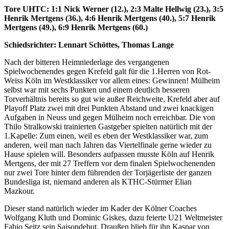
Tore UHTC: 1:1 Nick Werner (12.), 2:3 Malte Hellwig (23.), 3:5
Henrik Mertgens (36.), 4:6 Henrik Mertgens (40.), 5:7 Henrik
Mertgens (49.), 6:9 Henrik Mertgens (60.)
Schiedsrichter: Lennart Schöttes, Thomas Lange
Nach der bitteren Heimniederlage des vergangenen
Spielwochenendes gegen Krefeld galt für die 1.Herren von Rot-
Weiss Köln im Westklassiker vor allem eines: Gewinnen! Mülheim
selbst war mit sechs Punkten und einem deutlich besseren
Torverhältnis bereits so gut wie außer Reichweite, Krefeld aber auf
Playoff Platz zwei mit drei Punkten Abstand und zwei knackigen
Aufgaben in Neuss und gegen Mülheim noch erreichbar. Die von
Thilo Stralkowski trainierten Gastgeber spielten natürlich mit der
1.Kapelle: Zum einen, weil es eben der Westklassiker war, zum
anderen, weil man nach Jahren das Viertelfinale gerne wieder zu
Hause spielen will. Besonders aufpassen musste Köln auf Henrik
Mertgens, der mit 27 Treffern vor dem finalen Spielwochenenden
nur zwei Tore hinter dem führenden der Torjägerliste der ganzen
Bundesliga ist, niemand anderen als KTHC-Stürmer Elian
Mazkour.
Dieser stand natürlich wieder im Kader der Kölner Coaches
Wolfgang Kluth und Dominic Giskes, dazu feierte U21 Weltmeister
Fabio Seitz sein Saisondebut. Draußen blieb für ihn Kaspar von