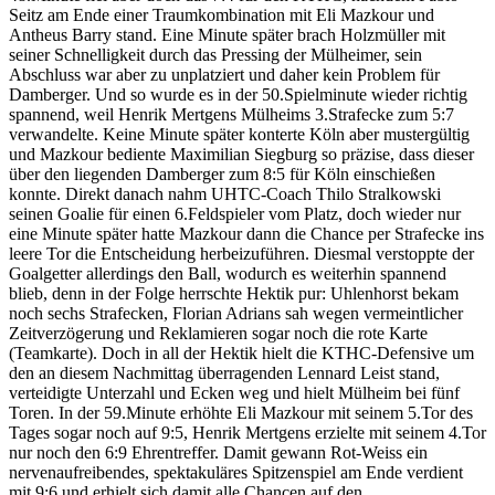
Seitz am Ende einer Traumkombination mit Eli Mazkour und
Antheus Barry stand. Eine Minute später brach Holzmüller mit
seiner Schnelligkeit durch das Pressing der Mülheimer, sein
Abschluss war aber zu unplatziert und daher kein Problem für
Damberger. Und so wurde es in der 50.Spielminute wieder richtig
spannend, weil Henrik Mertgens Mülheims 3.Strafecke zum 5:7
verwandelte. Keine Minute später konterte Köln aber mustergültig
und Mazkour bediente Maximilian Siegburg so präzise, dass dieser
über den liegenden Damberger zum 8:5 für Köln einschießen
konnte. Direkt danach nahm UHTC-Coach Thilo Stralkowski
seinen Goalie für einen 6.Feldspieler vom Platz, doch wieder nur
eine Minute später hatte Mazkour dann die Chance per Strafecke ins
leere Tor die Entscheidung herbeizuführen. Diesmal verstoppte der
Goalgetter allerdings den Ball, wodurch es weiterhin spannend
blieb, denn in der Folge herrschte Hektik pur: Uhlenhorst bekam
noch sechs Strafecken, Florian Adrians sah wegen vermeintlicher
Zeitverzögerung und Reklamieren sogar noch die rote Karte
(Teamkarte). Doch in all der Hektik hielt die KTHC-Defensive um
den an diesem Nachmittag überragenden Lennard Leist stand,
verteidigte Unterzahl und Ecken weg und hielt Mülheim bei fünf
Toren. In der 59.Minute erhöhte Eli Mazkour mit seinem 5.Tor des
Tages sogar noch auf 9:5, Henrik Mertgens erzielte mit seinem 4.Tor
nur noch den 6:9 Ehrentreffer. Damit gewann Rot-Weiss ein
nervenaufreibendes, spektakuläres Spitzenspiel am Ende verdient
mit 9:6 und erhielt sich damit alle Chancen auf den