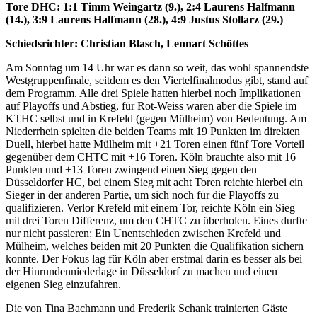
Tore DHC: 1:1 Timm Weingartz (9.), 2:4 Laurens Halfmann
(14.), 3:9 Laurens Halfmann (28.), 4:9 Justus Stollarz (29.)
Schiedsrichter: Christian Blasch, Lennart Schöttes
Am Sonntag um 14 Uhr war es dann so weit, das wohl spannendste
Westgruppenfinale, seitdem es den Viertelfinalmodus gibt, stand auf
dem Programm. Alle drei Spiele hatten hierbei noch Implikationen
auf Playoffs und Abstieg, für Rot-Weiss waren aber die Spiele im
KTHC selbst und in Krefeld (gegen Mülheim) von Bedeutung. Am
Niederrhein spielten die beiden Teams mit 19 Punkten im direkten
Duell, hierbei hatte Mülheim mit +21 Toren einen fünf Tore Vorteil
gegenüber dem CHTC mit +16 Toren. Köln brauchte also mit 16
Punkten und +13 Toren zwingend einen Sieg gegen den
Düsseldorfer HC, bei einem Sieg mit acht Toren reichte hierbei ein
Sieger in der anderen Partie, um sich noch für die Playoffs zu
qualifizieren. Verlor Krefeld mit einem Tor, reichte Köln ein Sieg
mit drei Toren Differenz, um den CHTC zu überholen. Eines durfte
nur nicht passieren: Ein Unentschieden zwischen Krefeld und
Mülheim, welches beiden mit 20 Punkten die Qualifikation sichern
konnte. Der Fokus lag für Köln aber erstmal darin es besser als bei
der Hinrundenniederlage in Düsseldorf zu machen und einen
eigenen Sieg einzufahren.
Die von Tina Bachmann und Frederik Schank trainierten Gäste