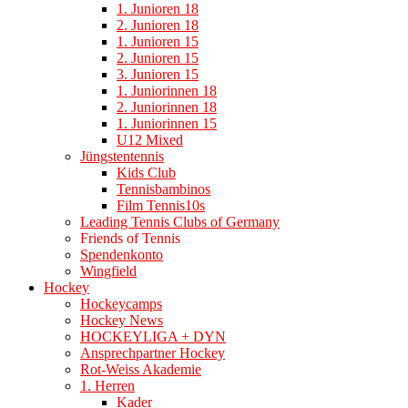
1. Junioren 18
2. Junioren 18
1. Junioren 15
2. Junioren 15
3. Junioren 15
1. Juniorinnen 18
2. Juniorinnen 18
1. Juniorinnen 15
U12 Mixed
Jüngstentennis
Kids Club
Tennisbambinos
Film Tennis10s
Leading Tennis Clubs of Germany
Friends of Tennis
Spendenkonto
Wingfield
Hockey
Hockeycamps
Hockey News
HOCKEYLIGA + DYN
Ansprechpartner Hockey
Rot-Weiss Akademie
1. Herren
Kader