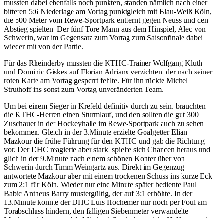
mussten dabei ebenfalls noch punkten, standen nämlich nach einer
bitteren 5:6 Niederlage am Vortag punktgleich mit Blau-Weiß Köln,
die 500 Meter vom Rewe-Sportpark entfernt gegen Neuss und den
Abstieg spielten. Der fünf Tore Mann aus dem Hinspiel, Alec von
Schwerin, war im Gegensatz zum Vortag zum Saisonfinale dabei
wieder mit von der Partie.
Für das Rheinderby mussten die KTHC-Trainer Wolfgang Kluth
und Dominic Giskes auf Florian Adrians verzichten, der nach seiner
roten Karte am Vortag gesperrt fehlte. Für ihn rückte Michel
Struthoff ins sonst zum Vortag unveränderten Team.
Um bei einem Sieger in Krefeld definitiv durch zu sein, brauchten
die KTHC-Herren einen Sturmlauf, und den sollten die gut 300
Zuschauer in der Hockeyhalle im Rewe-Sportpark auch zu sehen
bekommen. Gleich in der 3.Minute erzielte Goalgetter Elian
Mazkour die frühe Führung für den KTHC und gab die Richtung
vor. Der DHC reagierte aber stark, spielte sich Chancen heraus und
glich in der 9.Minute nach einem schönen Konter über von
Schwerin durch Timm Weingartz aus. Direkt im Gegenzug
antwortete Mazkour aber mit einem trockenen Schuss ins kurze Eck
zum 2:1 für Köln. Wieder nur eine Minute später bediente Paul
Babic Antheus Barry mustergültig, der auf 3:1 erhöhte. In der
13.Minute konnte der DHC Luis Höchemer nur noch per Foul am
Torabschluss hindern, den fälligen Siebenmeter verwandelte