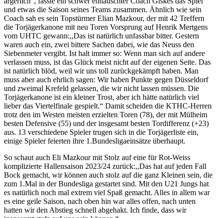
ärgerlich“, fasste ein schwer enttäuschter Coach Giskes das Spiel
und etwas die Saison seines Teams zusammen. Ähnlich wie sein
Coach sah es sein Topstürmer Elian Mazkour, der mit 42 Treffern
die Torjägerkanone mit neu Toren Vorsprung auf Henrik Mertgens
vom UHTC gewann:,,Das ist natürlich unfassbar bitter. Gestern
waren auch ein, zwei bittere Sachen dabei, wie das Neuss den
Siebenmeter vergibt. Ist halt immer so: Wenn man sich auf andere
verlassen muss, ist das Glück meist nicht auf der eigenen Seite. Das
ist natürlich blöd, weil wir uns toll zurückgekämpft haben. Man
muss aber auch ehrlich sagen: Wir haben Punkte gegen Düsseldorf
und zweimal Krefeld gelassen, die wir nicht lassen müssen. Die
Torjägerkanone ist ein kleiner Trost, aber ich hätte natürlich viel
lieber das Viertelfinale gespielt.“ Damit scheiden die KTHC-Herren
trotz den im Westen meisten erzielten Toren (78), der mit Mülheim
besten Defensive (55) und der insgesamt besten Tordifferenz (+23)
aus. 13 verschiedene Spieler trugen sich in die Torjägerliste ein,
einige Spieler feierten ihre 1.Bundesligaeinsätze überhaupt.
So schaut auch Eli Mazkour mit Stolz auf eine für Rot-Weiss
komplizierte Hallensaison 2023/24 zurück:,,Das hat auf jeden Fall
Bock gemacht, wir können auch stolz auf die ganz Kleinen sein, die
zum 1.Mal in der Bundesliga gestartet sind. Mit den U21 Jungs hat
es natürlich noch mal extrem viel Spaß gemacht. Alles in allem war
es eine geile Saison, nach oben hin war alles offen, nach unten
hatten wir den Abstieg schnell abgehakt. Ich finde, dass wir