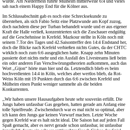
würde. Am Niederrhein führte Mülheim mittlerweile 6:4 und vieles
sah nach einem Happy End für die Kölner aus.
Im Schlussabschnitt gab es noch eine Schrecksekunde zu
überstehen, als sich Fabio Seitz eine Platzwunde am Kopf zuzog,
doch nachdem diese per Turban behandelt wurde und er aus eigener
Kraft die Halle verließ, konzentrierten sich die Zuschauer endgültig
auf die Geschehnisse in Krefeld. Mazkour stellte in Köln noch mit
seinem 7.Tor des Tages und 42.Saisontreffer den 14:4 Endstand her,
doch die Blicke nach Krefeld verhießen nichts Gutes, da der CHTC
wirklich noch zum 6:6 ausgeglichen hatte. Knapp zehn Minuten
passierte dort nichts mehr und ein Ausfall des Livestreams ließ beim
ein oder anderen Fan Verschwörungstheorien aufkommen, auch das
Wort ,,Gijon“ hörte man hier und da. Letztendlich blieb es beim
hochverdienten 14:4 in Köln, welches aber wertlos blieb, da Rot-
Weiss Köln mit 19 Punkten durch das 6:6 zwischen Krefeld und
Mülheim einen Punkt weniger sammelte als die beiden
Konkurrenten.
,,Wir haben unsere Hausaufgaben heute sehr souverän erfüllt. Die
Jungs haben unfassbar Gas gegeben, hatten gerade am Anfang eine
tolle Spielfreude. Zwischendurch war es mal nicht so optimal, aber
ich kann den Jungs gar keinen Vorwurf machen. Letzte Woche
gegen Krefeld war es halt nicht ideal. Die Saison hat auf jeden Fall
Spaß gemacht, aber es nervt gerade schon unfassbar, ist unfassbar