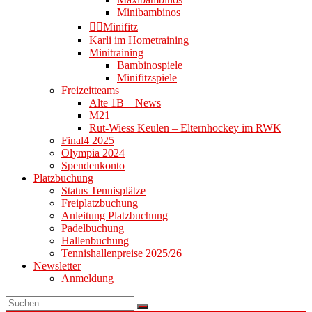
Minibambinos
👉🏻Minifitz
Karli im Hometraining
Minitraining
Bambinospiele
Minifitzspiele
Freizeitteams
Alte 1B – News
M21
Rut-Wiess Keulen – Elternhockey im RWK
Final4 2025
Olympia 2024
Spendenkonto
Platzbuchung
Status Tennisplätze
Freiplatzbuchung
Anleitung Platzbuchung
Padelbuchung
Hallenbuchung
Tennishallenpreise 2025/26
Newsletter
Anmeldung