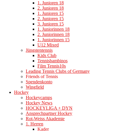
1. Junioren 18
2. Junioren 18
1. Junioren 15
2. Junioren 15
3. Junioren 15
1. Juniorinnen 18
2. Juniorinnen 18
1. Juniorinnen 15
U12 Mixed
Jüngstentennis
Kids Club
Tennisbambinos
Film Tennis10s
Leading Tennis Clubs of Germany
Friends of Tennis
Spendenkonto
Wingfield
Hockey
Hockeycamps
Hockey News
HOCKEYLIGA + DYN
Ansprechpartner Hockey
Rot-Weiss Akademie
1. Herren
Kader